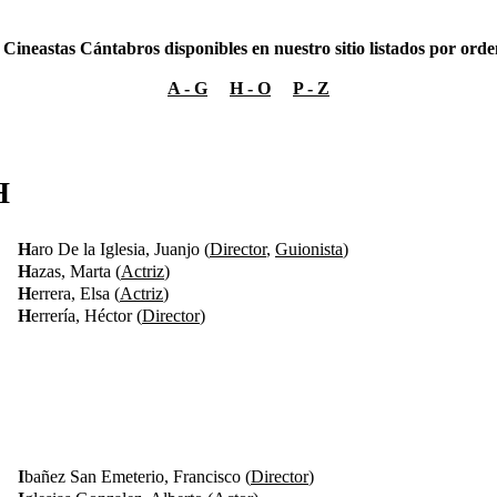
 Cineastas Cántabros disponibles en nuestro sitio listados por orden
A - G
H - O
P - Z
H
H
aro De la Iglesia, Juanjo (
Director
,
Guionista
)
H
azas, Marta (
Actriz
)
H
errera, Elsa (
Actriz
)
H
errería, Héctor (
Director
)
I
bañez San Emeterio, Francisco (
Director
)