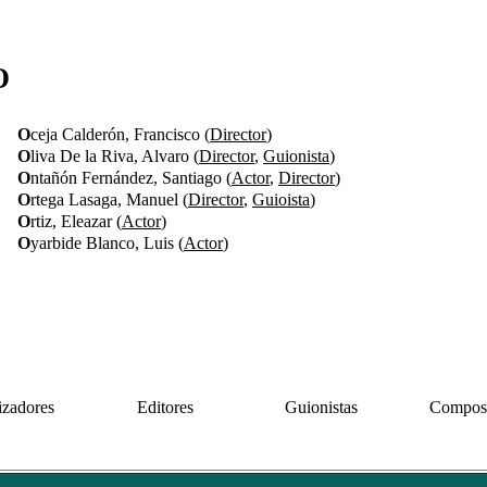
O
O
ceja Calderón, Francisco (
Director
)
O
liva De la Riva, Alvaro (
Director
,
Guionista
)
O
ntañón Fernández, Santiago (
Actor
,
Director
)
O
rtega Lasaga, Manuel (
Director
,
Guioista
)
O
rtiz, Eleazar (
Actor
)
O
yarbide Blanco, Luis (
Actor
)
izadores
Editores
Guionistas
Composi