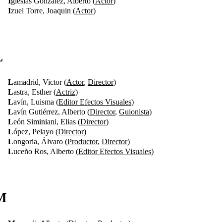
I
glesias Gonzalez, Alberto (
Actor
)
I
zuel Torre, Joaquin (
Actor
)
L
L
amadrid, Victor (
Actor
,
Director
)
L
astra, Esther (
Actriz
)
L
avín, Luisma (
Editor Efectos Visuales
)
L
avín Gutiérrez, Alberto (
Director
,
Guionista
)
L
eón Siminiani, Elias (
Director
)
L
ópez, Pelayo (
Director
)
L
ongoria, Álvaro (
Productor
,
Director
)
L
uceño Ros, Alberto (
Editor Efectos Visuales
)
M