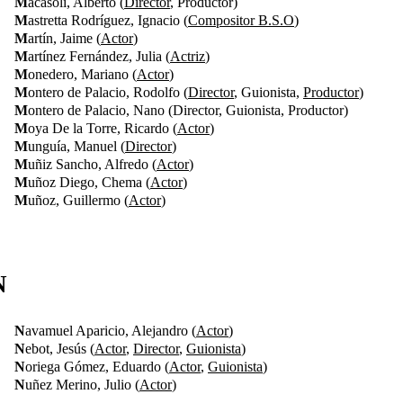
M
acasoli, Alberto (
Director
, Productor)
M
astretta Rodríguez, Ignacio (
Compositor B.S.O
)
M
artín, Jaime (
Actor
)
M
artínez Fernández, Julia (
Actriz
)
M
onedero, Mariano (
Actor
)
M
ontero de Palacio, Rodolfo (
Director
, Guionista,
Productor
)
M
ontero de Palacio, Nano (Director, Guionista, Productor)
M
oya De la Torre, Ricardo (
Actor
)
M
unguía, Manuel (
Director
)
M
uñiz Sancho, Alfredo (
Actor
)
M
uñoz Diego, Chema (
Actor
)
M
uñoz, Guillermo (
Actor
)
N
N
avamuel Aparicio, Alejandro (
Actor
)
N
ebot, Jesús (
Actor
,
Director
,
Guionista
)
N
oriega Gómez, Eduardo (
Actor
,
Guionista
)
N
uñez Merino, Julio (
Actor
)