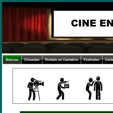
Noticias
Cineastas
Rodado en Cantabria
Festivales
Carte