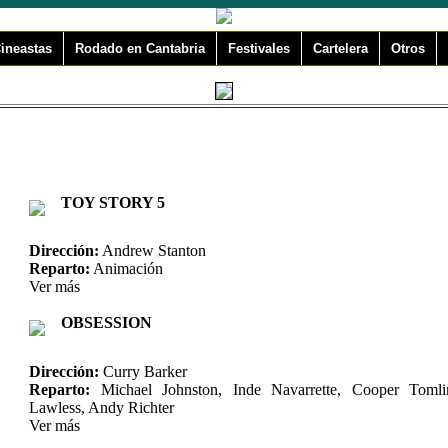
ineastas
Rodado en Cantabria
Festivales
Cartelera
Otros
TOY STORY 5
Dirección:
Andrew Stanton
Reparto:
Animación
Ver más
OBSESSION
Dirección:
Curry Barker
Reparto:
Michael Johnston, Inde Navarrette, Cooper Toml
Lawless, Andy Richter
Ver más