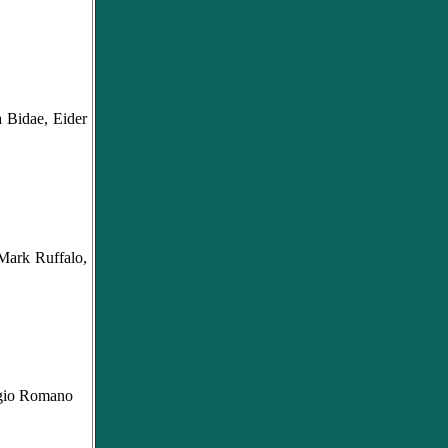
 Bidae, Eider
Mark Ruffalo,
ergio Romano