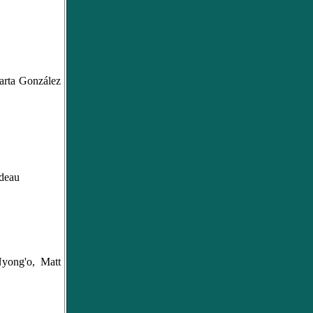
arta González
udeau
yong'o, Matt