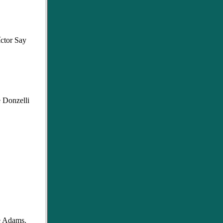
ctor Say
e Donzelli
e Adams.