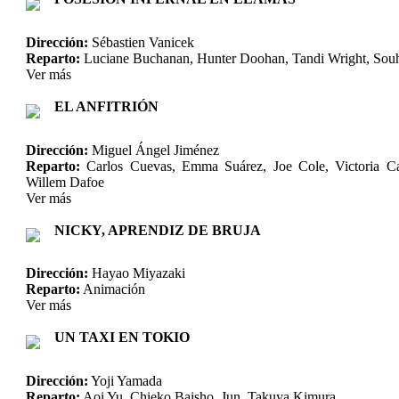
Dirección:
Sébastien Vanicek
Reparto:
Luciane Buchanan, Hunter Doohan, Tandi Wright, Souh
Ver más
EL ANFITRIÓN
Dirección:
Miguel Ángel Jiménez
Reparto:
Carlos Cuevas, Emma Suárez, Joe Cole, Victoria C
Willem Dafoe
Ver más
NICKY, APRENDIZ DE BRUJA
Dirección:
Hayao Miyazaki
Reparto:
Animación
Ver más
UN TAXI EN TOKIO
Dirección:
Yoji Yamada
Reparto:
Aoi Yu, Chieko Baisho, Jun, Takuya Kimura