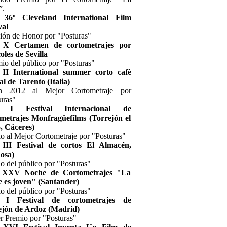
”.
 36º Cleveland International Film
val
ón de Honor por "Posturas"
 X Certamen de cortometrajes por
oles de Sevilla
mio del público por "Posturas"
 II International summer corto cafè
val de Tarento (Italia)
ín 2012 al Mejor Cortometraje por
uras"
2 I Festival Internacional de
metrajes Monfragüefilms (Torrejón el
, Cáceres)
o al Mejor Cortometraje por "Posturas"
 III Festival de cortos El Almacén,
osa)
o del público por "Posturas"
 XXV Noche de Cortometrajes "La
 es joven" (Santander)
o del público por "Posturas"
 I Festival de cortometrajes de
ejón de Ardoz (Madrid)
r Premio por "Posturas"