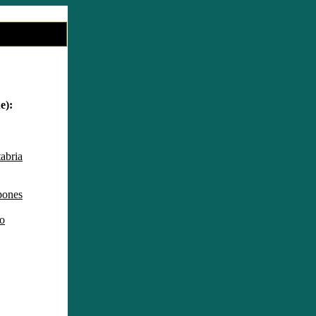
e):
abria
pones
lo