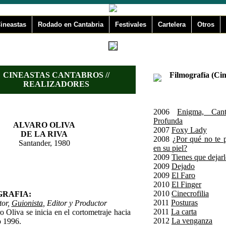
ineastas
Rodado en Cantabria
Festivales
Cartelera
Otros
CINEASTAS CANTABROS //
Filmografía (Cin
REALIZADORES
2006
Enigma, Cant
Profunda
ALVARO OLIVA
2007
Foxy Lady
DE LA RIVA
2008
¿Por qué no te 
Santander, 1980
en su piel?
2009
Tienes que dejar
2009
Dejado
2009
El Faro
2010
El Finger
2010
Cinecrofilia
GRAFIA:
2011
Posturas
tor,
Guionista
, Editor y Productor
2011
La carta
o Oliva se inicia en el cortometraje hacia
2012
La venganza
o 1996.