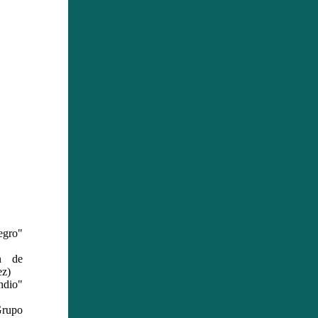
gro"
n de
ez)
ndio"
rupo