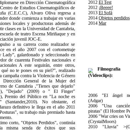
2012
El Test
diplomarse en Dirección Cinematográfica
2012
¡Beeee!
 Centro de Estudios Cinematográficos de
2013
El Sofá
uña (C.E.C.C), Alvaro Oliva regresa a
2014
Objetos perdidos
nder donde comienza a trabajar en varias
2014
Mar
isiones locales y productoras además de
tir clases en la Universidad de Cantabria,
 escuela de teatro Escena Miriñaque y en
ociación juvenil JOC-E.
pulso a su carrera como realizador se
ce en el año 2007 con el cortometraje
 Lady”, galardonado y seleccionado en
edor de cuarenta Festivales nacionales e
nacionales A este seguirán, entre otros,
Filmografía
 qué no te pones en su piel?", realizado
(Videoclips):
la campaña contra la Violencia de Género
a Dirección General de la Mujer del
rno de Cantabria ,"Tienes que dejarlo"
9), "Dejado" (2009) o " El Finger"
2006 "El ángel ne
), Premio del Público en "La noche es
(Adgar)
n" (Santander,2010). No obstante, el
2006 "Una canció
darazo definitivo le llega en el año 2011
piratas" (El Hombre P
Posturas", su trabajo más premiado hasta
2006 "War cries on Vi
mento.
(CrystalMoors)
timo corto, "Objetos Perdidos", continúa
2010 "Lluvia" >(G
la misma senda de éxitos que sus