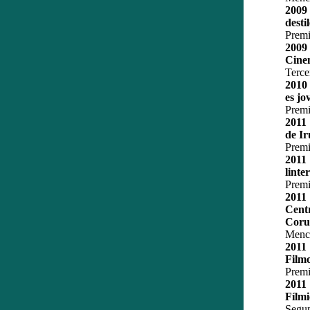
2009
desti
Premi
200
Cine
Terce
2010 
es jo
Premi
2011
de Ir
Premi
2011
linte
Premi
2011
Cent
Coru
Menci
2011
Film
Premi
2011
Fílm
Segu