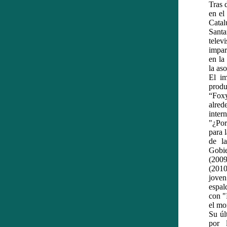
Tras 
en el
Catal
Santa
telev
impar
en la
la as
El im
produ
“Foxy
alred
inter
"¿Por
para 
de l
Gobie
(200
(2010
jove
espal
con "
el mo
Su úl
por 