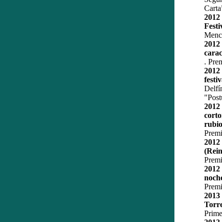
Carta
2012
Festi
Menci
2012
carac
. Pre
2012
festi
Delf
"Post
201
corto
rubio
Premi
2012
(Rein
Premi
2012
noche
Premi
2013
Torr
Prime