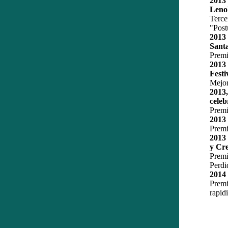
2013
Lenol
Terc
"Post
2013 
Santa
Premi
2013
Festiv
Mejor
2013
celeb
Premi
2013 
Premi
2013 
y Cr
Prem
Perdi
2014 
Prem
rapid