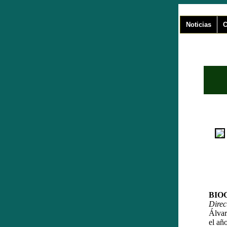
Noticias
C
BIO
Direc
Álvar
el añ