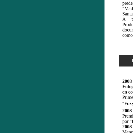
prede
"Made
Santa
A t
Prod
docum
como 
Pre
2008
Foto
en co
Prime
“Foxy
2008
Premi
por "
2008 
Menci