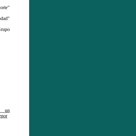
orte"
dad"
Grupo
 un
enor