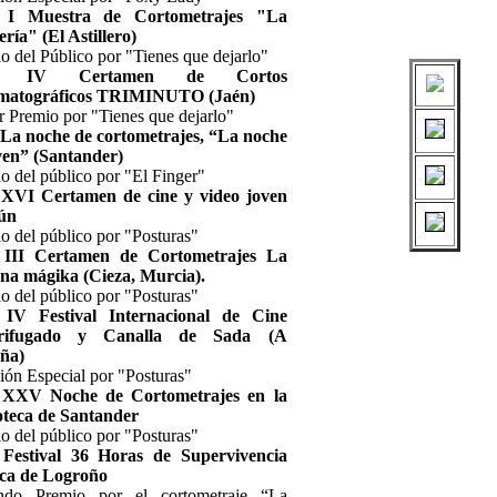
 I Muestra de Cortometrajes "La
lería" (El Astillero)
o del Público por "Tienes que dejarlo"
9 IV Certamen de Cortos
matográficos TRIMINUTO (Jaén)
r Premio por "Tienes que dejarlo"
La noche de cortometrajes, “La noche
ven” (Santander)
o del público por "El Finger"
 XVI Certamen de cine y video joven
ún
o del público por "Posturas"
 III Certamen de Cortometrajes La
rna mágika (Cieza, Murcia).
o del público por "Posturas"
 IV Festival Internacional de Cine
rifugado y Canalla de Sada (A
ña)
ón Especial por "Posturas"
 XXV Noche de Cortometrajes en la
oteca de Santander
o del público por "Posturas"
 Festival 36 Horas de Supervivencia
ica de Logroño
ndo Premio por el cortometraje “La