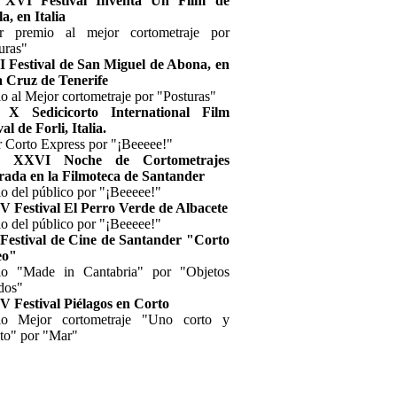
 XVI Festival Inventa Un Film de
a, en Italia
er premio al mejor cortometraje por
uras"
I Festival de San Miguel de Abona, en
 Cruz de Tenerife
o al Mejor cortometraje por "Posturas"
 X Sedicicorto International Film
al de Forli, Italia.
 Corto Express por "¡Beeeee!"
, XXVI Noche de Cortometrajes
rada en la Filmoteca de Santander
o del público por "¡Beeeee!"
V Festival El Perro Verde de Albacete
o del público por "¡Beeeee!"
Festival de Cine de Santander "Corto
eo"
io "Made in Cantabria" por "Objetos
dos"
V Festival Piélagos en Corto
io Mejor cortometraje "Uno corto y
ito" por "Mar"