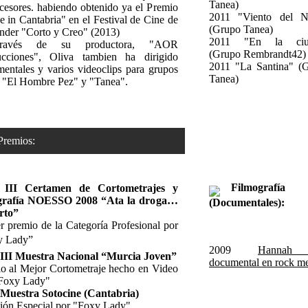
Tanea)
cesores. habiendo obtenido ya el Premio
2011 "Viento del N
 in Cantabria" en el Festival de Cine de
(Grupo Tanea)
nder "Corto y Creo" (2013)
2011 "En la ciu
ravés de su productora, "AOR
(Grupo Rembrandt42)
ucciones", Oliva tambien ha dirigido
2011 "La Santina" (
entales y varios videoclips para grupos
Tanea)
"El Hombre Pez" y "Tanea".
mios:
Filmografía
 III Certamen de Cortometrajes y
grafía NOESSO 2008 “Ata la droga…
(Documentales):
rto”
r premio de la Categoría Profesional por
 Lady”
2009
Hannah
 III Muestra Nacional “Murcia Joven”
documental en rock m
o al Mejor Cortometraje hecho en Video
Foxy Lady"
Muestra Sotocine (Cantabria)
ón Especial por "Foxy Lady"