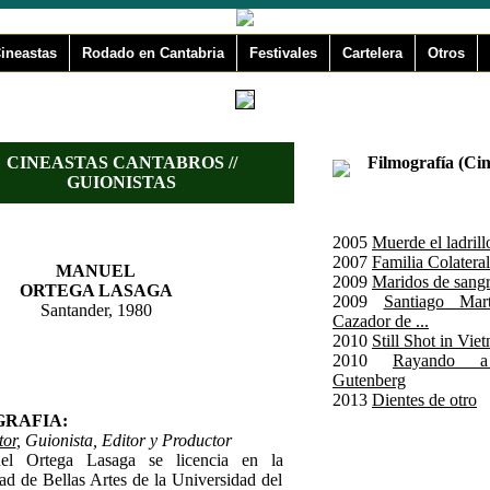
ineastas
Rodado en Cantabria
Festivales
Cartelera
Otros
CINEASTAS CANTABROS //
Filmografía (Cin
GUIONISTAS
2005
Muerde el ladrill
2007
Familia Colateral
MANUEL
2009
Maridos de sang
ORTEGA LASAGA
2009
Santiago Mart
Santander, 1980
Cazador de ...
2010
Still Shot in Vie
2010
Rayando 
Gutenberg
2013
Dientes de otro
GRAFIA:
tor
, Guionista, Editor y Productor
el Ortega Lasaga se licencia en la
tad de Bellas Artes de la Universidad del