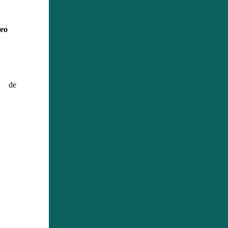
eo
s de