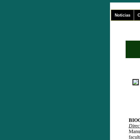
Noticias
C
BIO
Direc
Manu
facul