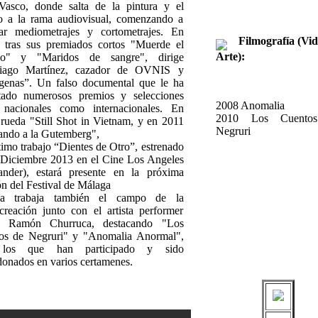
Vasco, donde salta de la pintura y el
o a la rama audiovisual, comenzando a
zar mediometrajes y cortometrajes. En
Filmografía (Vid
 tras sus premiados cortos "Muerde el
Arte):
illo" y "Maridos de sangre", dirige
tiago Martínez, cazador de OVNIS y
ígenas”. Un falso documental que le ha
tado numerosos premios y selecciones
2008 Anomalia
 nacionales como internacionales. En
2010 Los Cuento
rueda "Still Shot in Vietnam, y en 2011
Negruri
ndo a la Gutemberg",
timo trabajo “Dientes de Otro”, estrenado
 Diciembre 2013 en el Cine Los Angeles
ander), estará presente en la próxima
ón del Festival de Málaga
ga trabaja también el campo de la
creación junto con el artista performer
o Ramón Churruca, destacando "Los
os de Negruri" y "Anomalia Anormal",
los que han participado y sido
donados en varios certamenes.