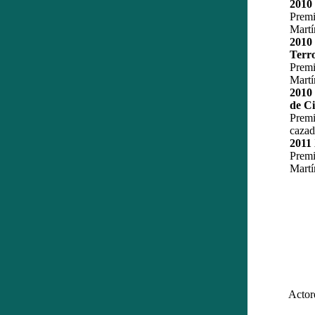
2010 
Prem
Martí
2010
Terro
Prem
Martí
2010 
de Ci
Premi
cazad
2011
Prem
Martí
Actor