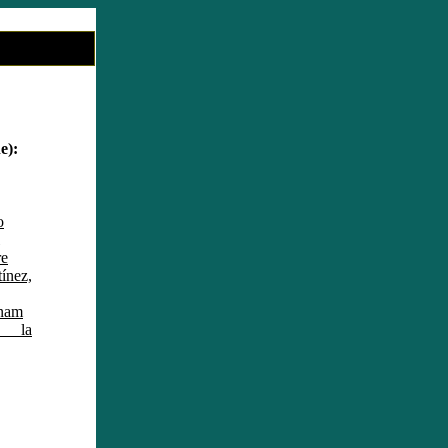
e):
o
re
ínez,
tnam
a la