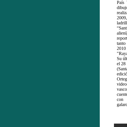
País 
dibuj
reali
2009,
ladr
“San
alien
repor
tanto
2010 
"Raya
Su úl
el 28
(Sant
edici
Orte
video
vasc
cuent
con 
galar