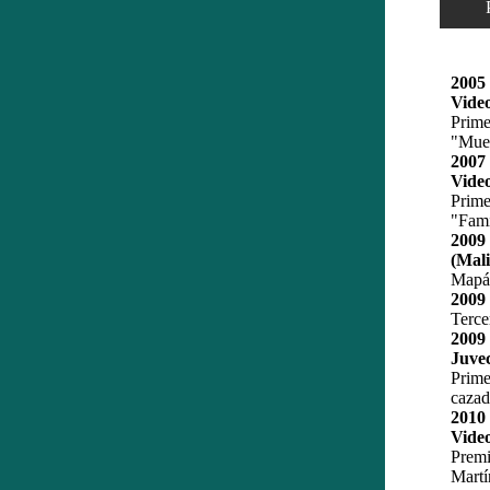
Pre
2005
Video
Prim
"Muer
2007
Video
Prim
"Fami
200
(Mali
Mapál
2009
Terce
2009
Juve
Prim
cazad
2010
Video
Prem
Martí