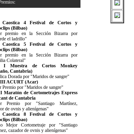
mios:
 Caostica 4 Festival de Cortos y
clips (Bilbao)
er premio en la Sección Bizarra por
de el ladrillo"
 Caostica 5 Festival de Cortos y
clips (Bilbao)
er premio en la Sección Bizarra por
lia Colateral"
9 I Muestra de Cortos Monkey
año, Cantabria)
ica Dorada por "Maridos de sangre"
 III ACURT (Acar)
r Premio por "Maridos de sangre"
 I Maratón de Cortometrajes Express
cant de Cantabria
er Premio por "Santiago Martínez,
or de ovnis y alienígenas"
 Caostica 8 Festival de Cortos y
clips (Bilbao)
io Mejor Cortometraje por "Santiago
nez, cazador de ovnis y alienígenas"