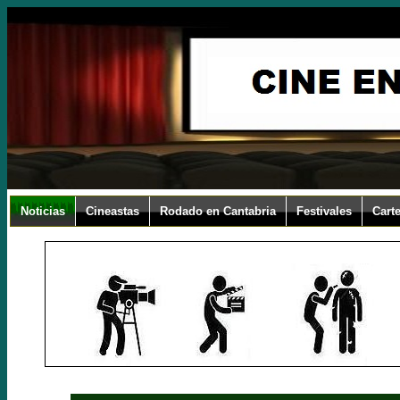
Noticias
Cineastas
Rodado en Cantabria
Festivales
Carte