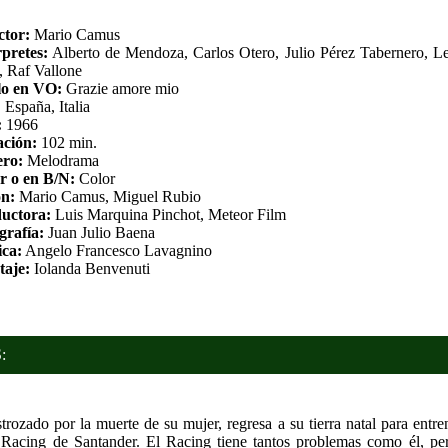
ctor:
Mario Camus
rpretes:
Alberto de Mendoza, Carlos Otero, Julio Pérez Tabernero, Le
, Raf Vallone
lo en VO:
Grazie amore mio
:
España, Italia
:
1966
ción:
102 min.
ro:
Melodrama
r o en B/N:
Color
n:
Mario Camus, Miguel Rubio
uctora:
Luis Marquina Pinchot, Meteor Film
grafía:
Juan Julio Baena
ca:
Angelo Francesco Lavagnino
taje:
Iolanda Benvenuti
:
trozado por la muerte de su mujer, regresa a su tierra natal para entren
l Racing de Santander. El Racing tiene tantos problemas como él, pe