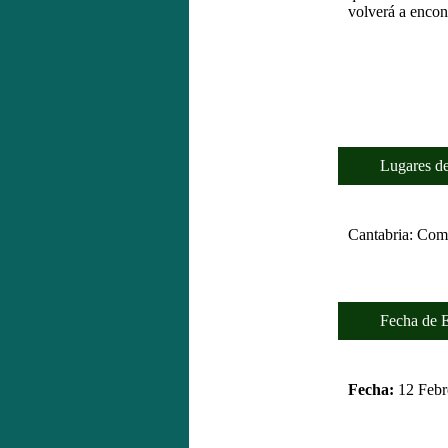
volverá a encont
Lugares de 
Cantabria: Comi
Fecha de Es
Fecha:
12 Febr