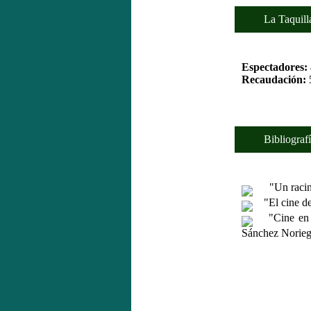
La Taquilla
Espectadores:
Recaudación:
Bibliografí
"Un racing
"El cine de 
"Cine en Ca
Sánchez Norieg