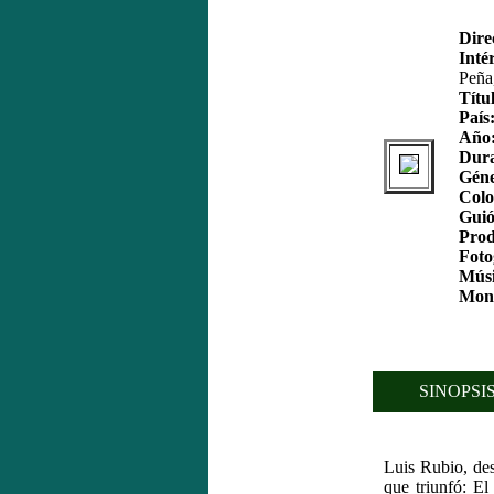
Dire
Inté
Peña
Títu
País
Año
Dura
Géne
Colo
Guió
Prod
Foto
Músi
Mon
SINOPSIS
Luis Rubio, des
que triunfó: E