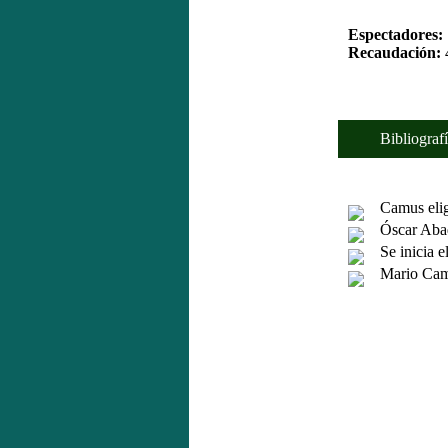
Espectadores:
Recaudación:
Bibliografí
Camus elige 
Óscar Abad p
Se inicia el
Mario Camus,