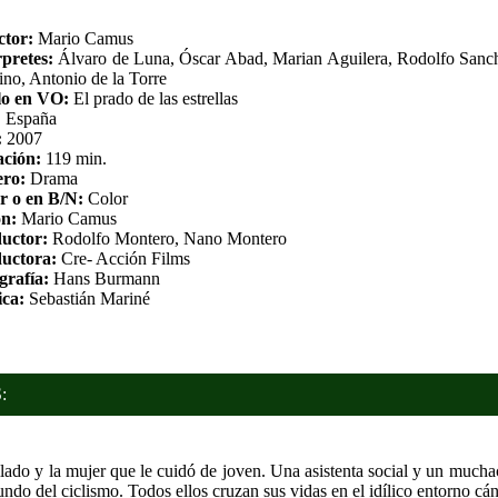
ctor:
Mario Camus
rpretes:
Álvaro de Luna, Óscar Abad, Marian Aguilera, Rodolfo Sanc
ino, Antonio de la Torre
lo en VO:
El prado de las estrellas
:
España
:
2007
ción:
119 min.
ro:
Drama
r o en B/N:
Color
n:
Mario Camus
uctor:
Rodolfo Montero, Nano Montero
uctora:
Cre- Acción Films
grafía:
Hans Burmann
ca:
Sebastián Mariné
:
ado y la mujer que le cuidó de joven. Una asistenta social y un mucha
undo del ciclismo. Todos ellos cruzan sus vidas en el idílico entorno cá