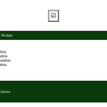
Rodaje:
bria
abria
ntabria
bria
treno: