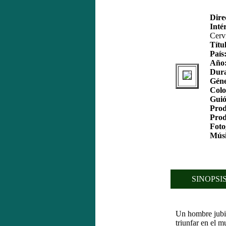
Dire
Inté
Cerv
Títu
País
Año
Dura
Géne
Colo
Guió
Prod
Prod
Foto
Músi
SINOPSIS
Un hombre jubil
triunfar en el m