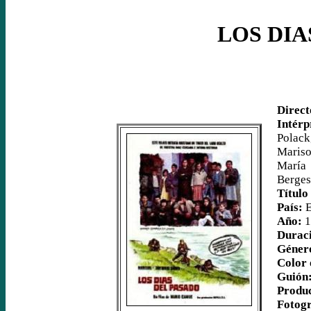
LOS DIA
Direct
Intérp
Polack
Mariso
María 
Berges
Título
País:
E
Año:
1
Durac
Géner
Color 
Guión
Produ
Fotogr