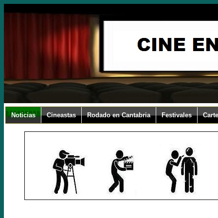
Noticias
Cineastas
Rodado en Cantabria
Festivales
Carte