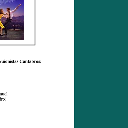
ionistas Cántabros:
o
nuel
dro
)