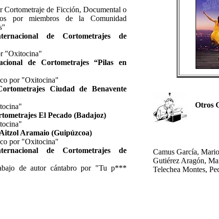
r Cortometraje de Ficción, Documental o
zados por miembros de la Comunidad
s"
ternacional de Cortometrajes de
r "Oxitocina"
acional de Cortometrajes “Pilas en
ico por "Oxitocina"
ortometrajes Ciudad de Benavente
Otros Gu
tocina"
tometrajes El Pecado (Badajoz)
tocina"
s Aitzol Aramaio (Guipúzcoa)
ico por "Oxitocina"
ternacional de Cortometrajes de
Camus García, Mari
Gutiérez Aragón, Ma
abajo de autor cántabro por "Tu p***
Telechea Montes, Pe