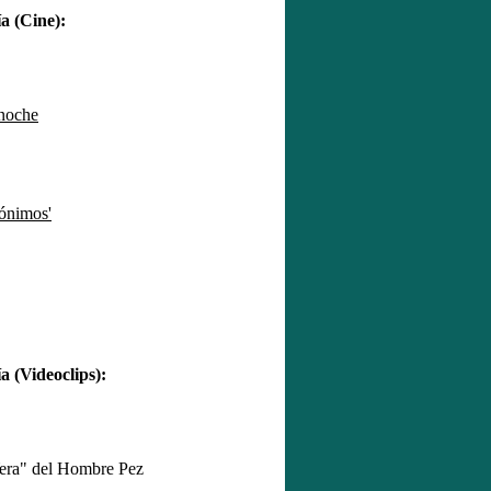
 (Cine):
noche
ónimos'
 (Videoclips):
era" del Hombre Pez