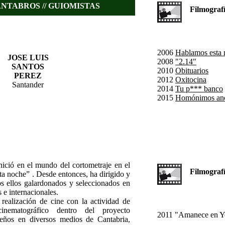
NTABROS // GUIOMISTAS
Filmografía
2006
Hablamos esta 
JOSE LUIS
2008
"2.14"
SANTOS
2010
Obituarios
PEREZ
2012
Oxitocina
Santander
2014
Tu p*** banco
2015
Homónimos an
nició en el mundo del cortometraje en el
Filmografía
a noche” . Desde entonces, ha dirigido y
dos ellos galardonados y seleccionados en
 e internacionales.
realización de cine con la actividad de
cinematográfico dentro del proyecto
2011 "Amanece en Y
ueños en diversos medios de Cantabria,