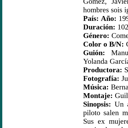
Gómez, Javie
hombres sois i
País:
Año:
19
Duración:
102
Género:
Come
Color o B/N:
C
Guión:
Manuel
Yolanda García
Productora:
S
Fotografía:
J
Música:
Berna
Montaje:
Guil
Sinopsis:
Un ar
piloto salen m
Sus ex mujer