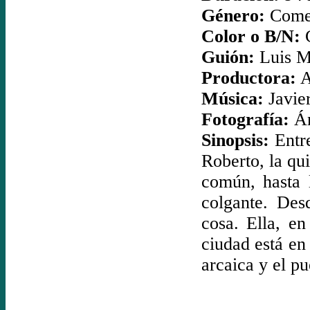
Género:
Come
Color o B/N:
C
Guión:
Luis M
Productora:
A
Música:
Javie
Fotografía:
Án
Sinopsis:
Entr
Roberto, la qui
común, hasta 
colgante. Des
cosa. Ella, en
ciudad está en 
arcaica y el pu