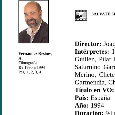
SALVATE SI
Director:
Joaq
Intérpretes:
I
Fernández Resines,
Guillén, Pila
A.
Filmografía
Saturnino Garc
De
1990
a
1994
Pág.
1
,
2
,
3
,
4
Merino, Chete
Garmendia, C
Título en VO:
País:
España
Año:
1994
Duración:
94 