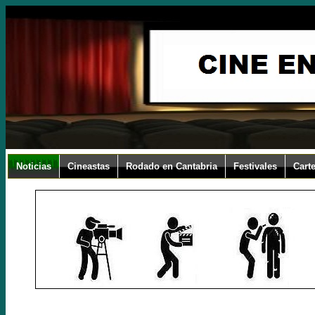
Noticias
Cineastas
Rodado en Cantabria
Festivales
Carte