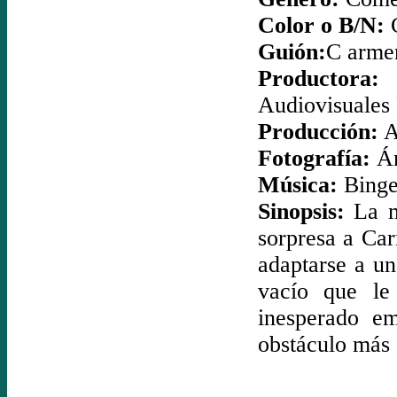
Color o B/N:
C
Guión:
C arme
Productora:
I
Audiovisuales
Producción:
A
Fotografía:
Án
Música:
Binge
Sinopsis:
La mu
sorpresa a Ca
adaptarse a un
vacío que le
inesperado e
obstáculo más 