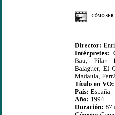
CÓMO SER I
Director:
Enri
Intérpretes:
C
Bau, Pilar 
Balaguer, El
Madaula, Ferr
Título en VO:
País:
España
Año:
1994
Duración:
87 
Género:
Come