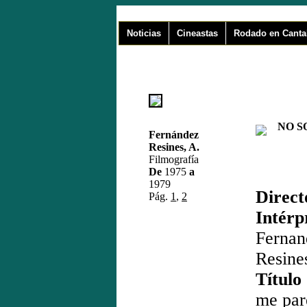
Noticias
Cineastas
Rodado en Canta
NO SOY
Fernández
Resines, A.
Filmografía
De
1975
a
1979
Direct
Pág.
1
,
2
Intérp
Fern
Resines
Títul
me par