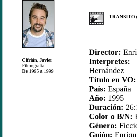
TRANSITO (
Director:
Enri
Interpretes:
J
Cifrián, Javier
Filmografía
Hernández
De
1995
a
1999
Título en VO:
País:
España
Año:
1995
Duración:
26:
Color o B/N:
Género:
Ficci
Guión:
Enriqu