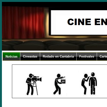
Noticias
Cineastas
Rodado en Cantabria
Festivales
Carte