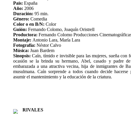
País:
España
Año:
2006
Duración:
95 min.
Género:
Comedia
Color o en B/N:
Color
Guión:
Fernando Colomo, Joaquín Oristrell
Productora:
Fernando Colomo Producciones Cinematográficas
Montaje:
Antonio Lara, María Lara
Fotografía:
Néstor Calvo
Música:
Juan Bardem
Sinopsis:
Caín, tímido e invisible para las mujeres, sueña con 
ocasión se la brinda su hermano, Abel, casado y padre de 
embarazada a una atractiva vecina, hija de inmigrantes de Ba
musulmana. Caín sorprende a todos cuando decide hacerse p
asumir el mantenimiento y la educación de la criatura.
RIVALES