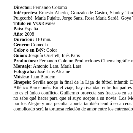
Director:
Fernando Colomo
Intérpretes:
Ernesto Alterio, Gonzalo de Castro, Stanley Ton
Puigcorbé, María Pujalte, Jorge Sanz, Rosa María Sardá, Goya T
Título en VO:
Rivales
País:
España
Año:
2008
Duración:
110 min.
Género:
Comedia
Color o en B/N:
Color
Guión:
Joaquín Oristrell, Inés Paris
Productora:
Fernando Colomo Producciones Cinematográficas
Montaje:
Antonio Lara, María Lara
Fotografía:
José Luis Alcaine
Música:
Juan Bardem
Sinopsis:
Sevilla acoge la final de la Liga de fútbol infantil:
Atlético Barcelonés. En el viaje, hay rivalidad entre los padres
no es el único conflicto. Guillermo proyecta sus fracasos en su
no sabe qué hacer para que el suyo acepte a su novia. Los Mo
por los Alegre y una peculiar abuela también tendrá escarceos
complicado será la tortuosa relación de amor entre los entrenad