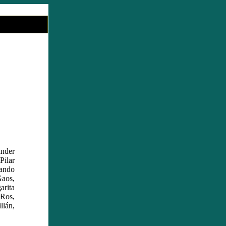
nder
ilar
ando
aos,
rita
 Ros,
llán,