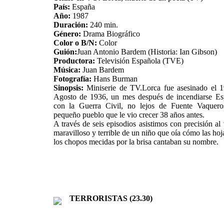
País:
España
Año:
1987
Duración:
240 min.
Género:
Drama Biográfico
Color o B/N:
Color
Guión:
Juan Antonio Bardem (Historia: Ian Gibson)
Productora:
Televisión Española (TVE)
Música:
Juan Bardem
Fotografía:
Hans Burman
Sinopsis:
Miniserie de TV.Lorca fue asesinado el 
Agosto de 1936, un mes después de incendiarse E
con la Guerra Civil, no lejos de Fuente Vaquero
pequeño pueblo que le vio crecer 38 años antes.
A través de seis episodios asistimos con precisión al 
maravilloso y terrible de un niño que oía cómo las hoj
los chopos mecidas por la brisa cantaban su nombre.
TERRORISTAS (23.30)