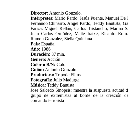
Director:
Antonio Gonzalo.
Intérpretes:
Mario Pardo, Jesús Puente, Manuel De 
Fernando Chinarro, Angel Pardo, Teddy Bautista, Ga
Fariza, Miguel Rellán, Carlos Tristancho, Marina S
Juan Carlos Ordóñez, Maite Iratxe, Ricardo Roma
Ramon Gonzalez, Stella Quintana.
País:
España,
Año:
1986
Duración:
87 min.
Género:
Acción
Color o B/N:
Color
Guión:
Antonio Gonzalo
Productora:
Tripode Films
Fotografía:
Julio Madurga
Música:
Teddy Bautista
Jose Salcedo
Sinopsis: muestra la suspuesta actitud 
grupo de extremistas al borde de la creación d
comando terrorista