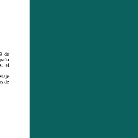
19 de
spaña
s, el
viaje
as de