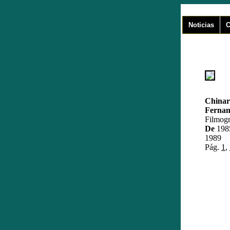
Noticias
C
Chinar
Ferna
Filmogr
De
198
1989
Pág.
1
,