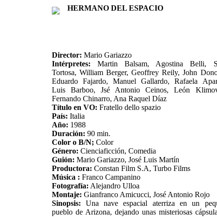
HERMANO DEL ESPACIO
Director:
Mario Gariazzo
Intérpretes:
Martin Balsam, Agostina Belli, Si
Tortosa, William Berger, Geoffrey Reily, John Don
Eduardo Fajardo, Manuel Gallardo, Rafaela Apari
Luis Barboo, Jsé Antonio Ceinos, León Klimov
Fernando Chinarro, Ana Raquel Díaz
Título en VO:
Fratello dello spazio
País:
Italia
Año:
1988
Duración:
90 min.
Color o B/N;
Color
Género:
Cienciaficción, Comedia
Guión:
Mario Gariazzo, José Luis Martín
Productora:
Constan Film S.A, Turbo Films
Música :
Franco Campanino
Fotografía:
Alejandro Ulloa
Montaje:
Gianfranco Amicucci, José Antonio Rojo
Sinopsis:
Una nave espacial aterriza en un peq
pueblo de Arizona, dejando unas misteriosas cápsul