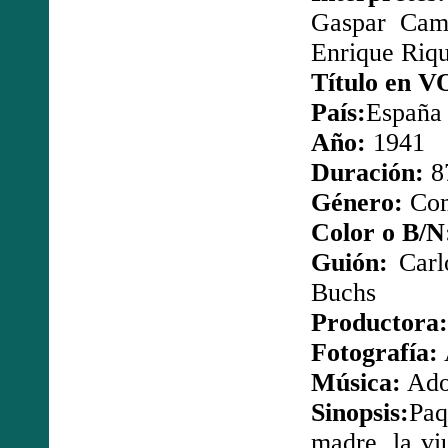
Gaspar Cam
Enrique Riqu
Título en V
País:
España
Año:
1941
Duración:
8
Género:
Com
Color o B/N
Guión:
Carlo
Buchs
Productora:
Fotografía:
Música:
Adol
Sinopsis:
Paq
madre, la vi