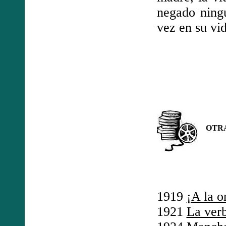
negado ningu
vez en su vi
OTRAS
1919
¡A la o
1921
La ver