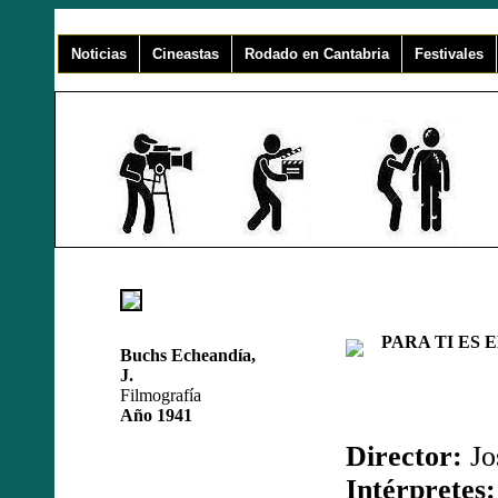
Noticias
Cineastas
Rodado en Cantabria
Festivales
PARA TI ES 
Buchs Echeandía,
J.
Filmografía
Año 1941
Director:
Jo
Intérpretes: