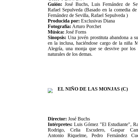
Guión:
José Buchs, Luis Fernández de Sev
Rafael Sepulveda (Basado en la comedia de
Fernández de Sevilla, Rafael Sepulveda )
Producida por:
Exclusivas Diana
Fotografía:
Arturo Porchet
Música:
José Forns
Sinopsis:
Una jovén prostituta abandona a su
en la inclusa, haciéndose cargo de la niña 
Alegría, una monja que se desvive por los 
naturales de los demas.
EL NIÑO DE LAS MONJAS (C)
Director:
José Buchs
Intérpretes:
Luis Gómez "El Estudiante", R
Rodrigo, Celia Escudero, Gaspar Cam
Antonio Riquelme, Pedro Fernández Cue