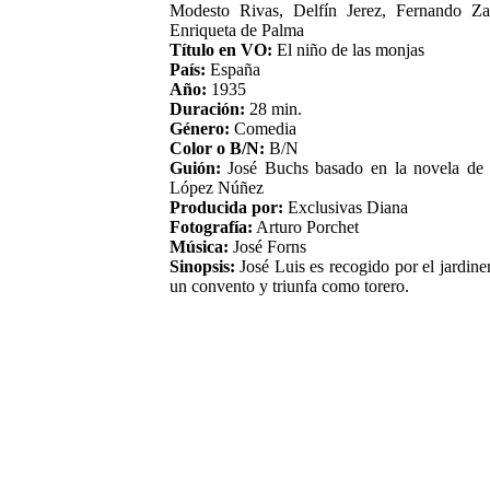
Modesto Rivas, Delfín Jerez, Fernando Za
Enriqueta de Palma
Título en VO:
El niño de las monjas
País:
España
Año:
1935
Duración:
28 min.
Género:
Comedia
Color o B/N:
B/N
Guión:
José Buchs basado en la novela de
López Núñez
Producida por:
Exclusivas Diana
Fotografía:
Arturo Porchet
Música:
José Forns
Sinopsis:
José Luis es recogido por el jardine
un convento y triunfa como torero.