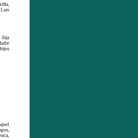
illa,
 Luis
 hija
Madre
hijos
aquel
pos,
nca,