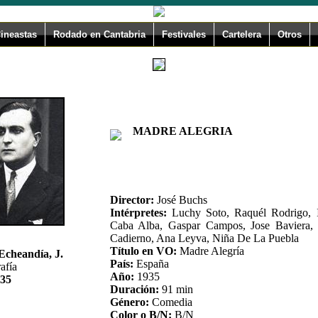
ineastas
Rodado en Cantabria
Festivales
Cartelera
Otros
MADRE ALEGRIA
Director:
José Buchs
Intérpretes:
Luchy Soto, Raquél Rodrigo, 
Caba Alba, Gaspar Campos, Jose Baviera,
Cadierno, Ana Leyva, Niña De La Puebla
Título en VO:
Madre Alegría
Echeandía, J.
País:
España
afía
Año:
1935
35
Duración:
91 min
Género:
Comedia
Color o B/N:
B/N