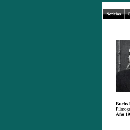
Noticias
C
Buchs 
Filmogr
Año 19