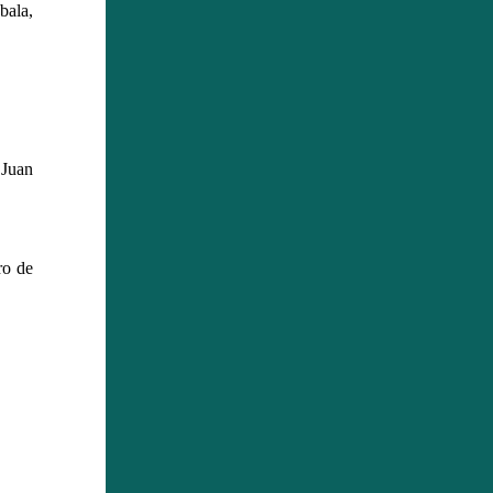
bala,
 Juan
ro de