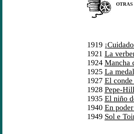
OTRAS P
1919
¡Cuidado 
1921
La verbe
1924
Mancha q
1925
La medall
1927
El conde
1928
Pepe-Hil
1935
El niño d
1940
En poder
1949
Sol e Toi