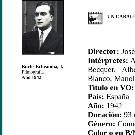
UN CABALL
Director:
José
Intérpretes:
A
Buchs Echeandía, J.
Becquer, Al
Filmografía
Blanco, Manol
Año 1942
Título en VO:
País:
España
Año:
1942
Duración:
93 
Género:
Come
Color o en B/