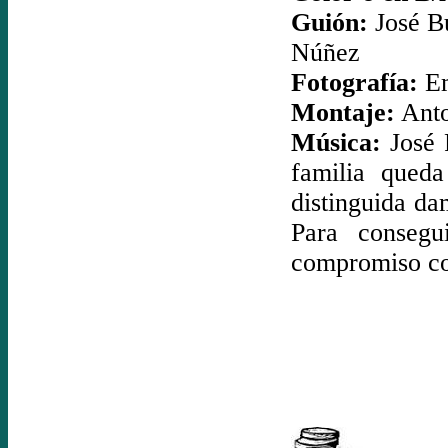
Guión:
José Bu
Núñez
Fotografía:
Em
Montaje:
Anto
Música:
José 
familia qued
distinguida da
Para conseg
compromiso co