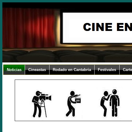
Noticias
Cineastas
Rodado en Cantabria
Festivales
Carte