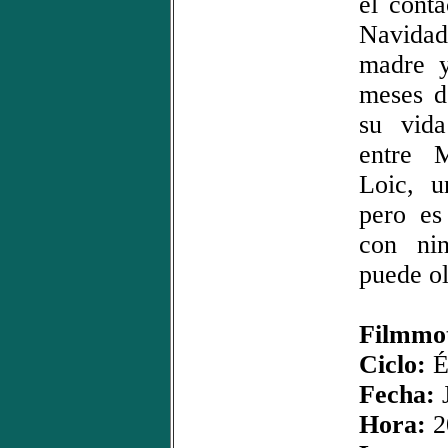
el cont
Navidad,
madre y
meses d
su vida
entre 
Loic, u
pero es
con ni
puede ol
Filmmot
Ciclo:
É
Fecha:
J
Hora:
2