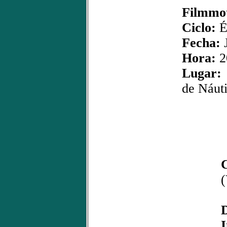
Filmmot
Ciclo:
É
Fecha:
J
Hora:
2
Lugar:
de Náut
(
D
I