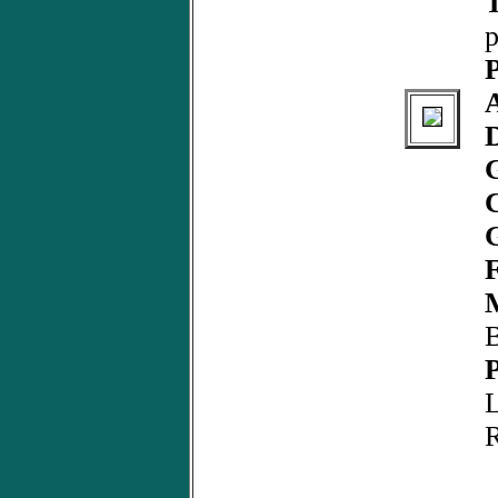
p
P
C
F
B
P
R