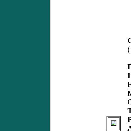
(
D
I
F
M
C
T
P