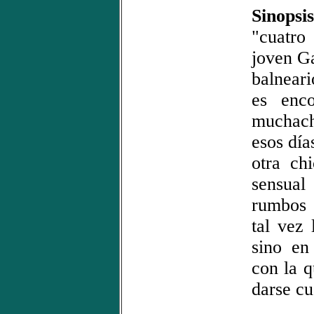
Sinopsis
"cuatro
joven Ga
balneari
es enco
muchach
esos día
otra ch
sensua
rumbos 
tal vez 
sino en
con la 
darse cu