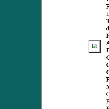
D
d
P
C
F
M
P
P