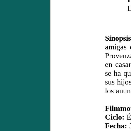
Sinopsis
amigas 
Provenz
en casa
se ha qu
sus hijo
los anun
Filmmot
Ciclo:
É
Fecha:
J