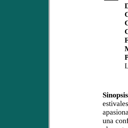
C
F
M
P
Sinopsis
estivale
apasion
una conf