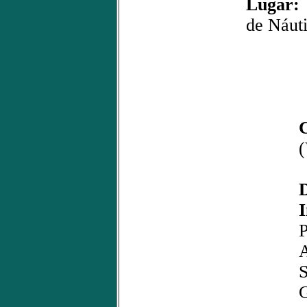
Lugar:
de Náut
(
D
I
S