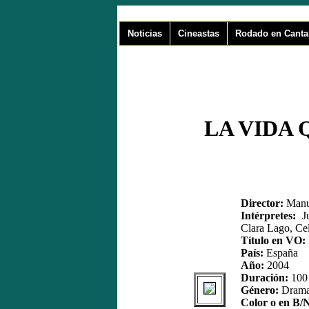
Noticias
Cineastas
Rodado en Canta
LA VIDA 
Director:
Manue
Intérpretes:
Ju
Clara Lago, Ce
Título en VO:
País:
España
Año:
2004
Duración:
100 
Género:
Dram
Color o en B/