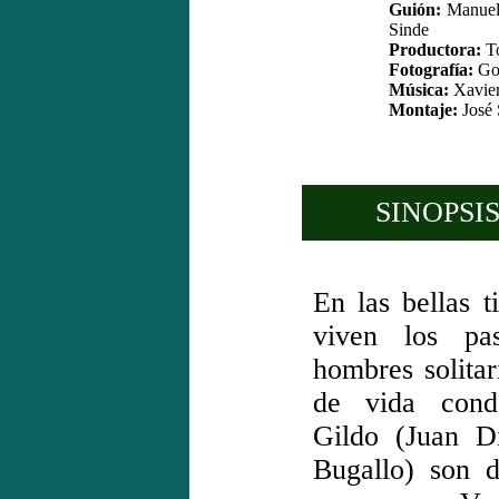
Guión:
Manuel 
Sinde
Productora:
To
Fotografía:
Gon
Música:
Xavier
Montaje:
José 
SINOPSIS
En las bellas t
viven los pa
hombres solitar
de vida cond
Gildo (Juan D
Bugallo) son 