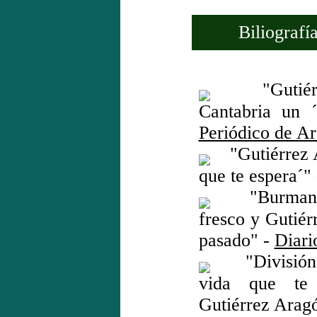
Biliografía
"Gutiérre
Cantabria un ´
Periódico de A
"Gutiérrez A
que te espera´"
"Burman ll
fresco y Gutiér
pasado" -
Diari
"División d
vida que te
Gutiérrez Arag