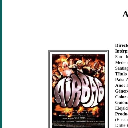
Direct
Intérp
San J
Medeir
Santia
Tïtulo
País:
A
Año:
1
Géner
Color 
Guión
Elejald
Produc
(Euska
Dritte