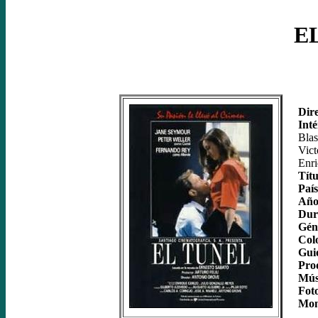
E
Dire
Inté
Bla
Vict
Enri
Tít
País
Año
Dur
Gén
Col
Gui
Pro
Mús
Foto
Mon