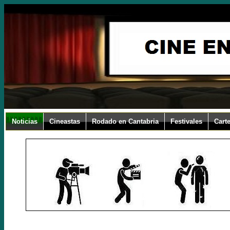
Noticias
Cineastas
Rodado en Cantabria
Festivales
Carte