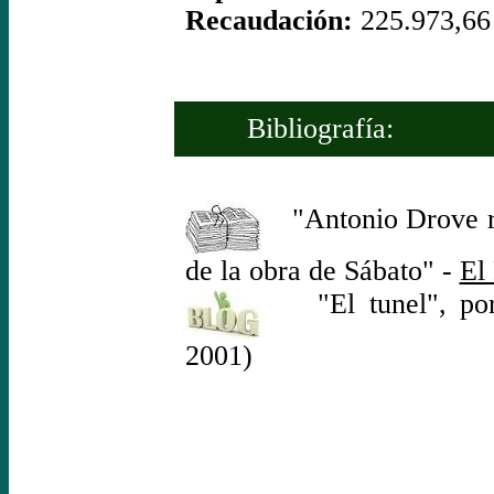
Recaudación:
225.973,66
Bibliografía:
"Antonio Drove rue
de la obra de Sábato" -
El 
"El tunel", por E
2001)