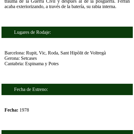
trauma de la Guerra Civil y después al de la posguerra. Ferran
acaba exteriorizando, a través de la batería, su rabia interna.
Lugares de Rodaje:
Barcelona: Rupit, Vic, Roda, Sant Hipòlit de Voltregà
Gerona: Setcases
Cantabria: Espinama y Potes
Fecha de Estreno:
Fecha:
1978