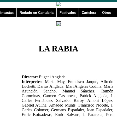
ineastas
Rodado en Cantabria
Festivales
Cartelera
Otros
LA RABIA
Director:
Eugeni Anglada
Intérpretes:
Marta May, Francisco Jarque, Alfredo
Luchetti, Darius Anglada, Mari Angeles Codina, María
Asunción Sancho, Manuel Sánchez, Ramón
Corominas, Carmen Casanovas, Patrick Anglada, J.
Carles Fernández, Salvador Baroy, Antoni López,
Gabriel Aulina, Amadeo Munts, Francisco Nocete, J.
Carles Colomer, Germans Espadaler, Joan Espadaler,
Enric Boixaderas, Enric Salvans, J. Parareda, Pere