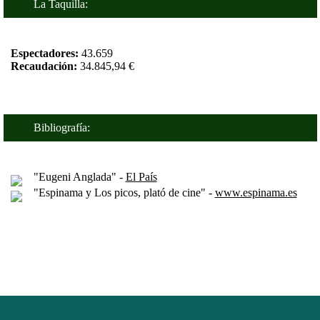
La Taquilla:
Espectadores:
43.659
Recaudación:
34.845,94 €
Bibliografía:
"Eugeni Anglada" -
El País
"Espinama y Los picos, plató de cine" -
www.espinama.es