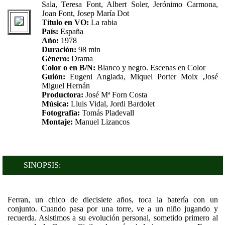
Sala, Teresa Font, Albert Soler, Jerónimo Carmona,
Joan Font, Josep María Dot
Título en VO:
La rabia
País:
España
Año:
1978
Duración:
98 min
Género:
Drama
Color o en B/N:
Blanco y negro. Escenas en Color
Guión:
Eugeni Anglada, Miquel Porter Moix ,José
Miguel Hernán
Productora:
José Mª Forn Costa
Música:
Lluis Vidal, Jordi Bardolet
Fotografía:
Tomás Pladevall
Montaje:
Manuel Lizancos
SINOPSIS:
Ferran, un chico de diecisiete años, toca la batería con un
conjunto. Cuando pasa por una torre, ve a un niño jugando y
recuerda. Asistimos a su evolución personal, sometido primero al