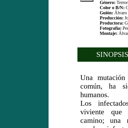
Género:
Terror
Color o B/N:
C
Guión:
Álvaro 
Producción:
Jo
Productora:
Ga
Fotografía:
Ped
Montaje:
Álvar
SINOPSIS
Una mutación 
común, ha si
humanos.
Los infectad
viviente que
camino; una 