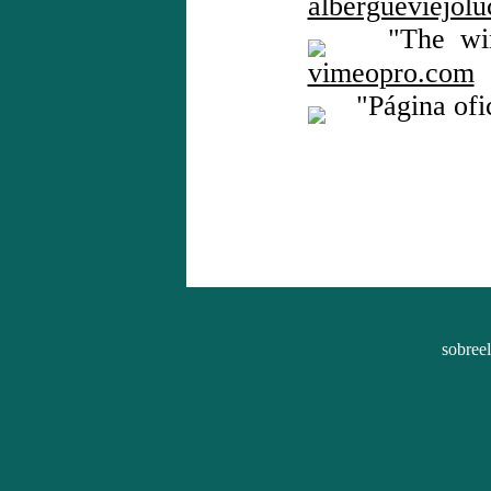
albergueviejol
"The winter
vimeopro.com
"Página ofic
sobree