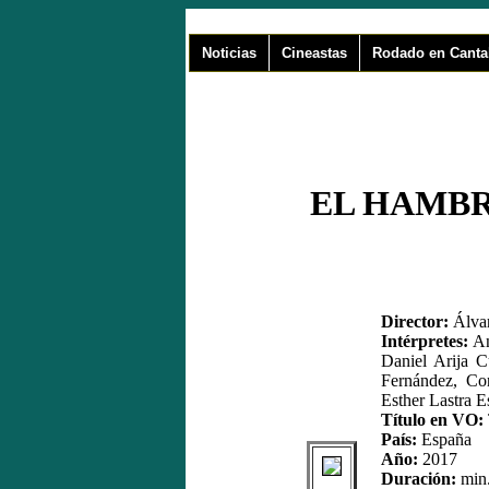
Noticias
Cineastas
Rodado en Canta
EL HAMBR
Director:
Álvar
Intérpretes:
An
Daniel Arija Cu
Fernández, Con
Esther Lastra E
Título en VO:
País:
España
Año:
2017
Duración:
min