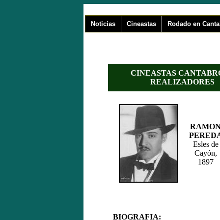
Noticias
Cineastas
Rodado en Canta
CINEASTAS CANTABRO
REALIZADORES
RAMO
PERED
Esles de
Cayón,
1897
BIOGRAFIA: