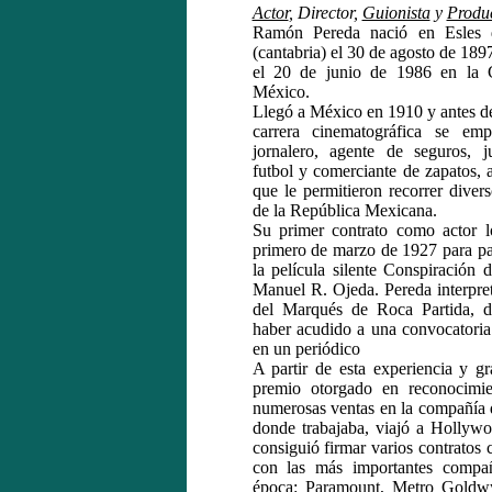
Actor
, Director,
Guionista
y
Produ
Ramón Pereda nació en Esles
(cantabria) el 30 de agosto de 1897
el 20 de junio de 1986 en la 
México.
Llegó a México en 1910 y antes de
carrera cinematográfica se em
jornalero, agente de seguros, 
futbol y comerciante de zapatos, 
que le permitieron recorrer diver
de la República Mexicana.
Su primer contrato como actor l
primero de marzo de 1927 para par
la película silente Conspiración d
Manuel R. Ojeda. Pereda interpret
del Marqués de Roca Partida, d
haber acudido a una convocatoria
en un periódico
A partir de esta experiencia y gr
premio otorgado en reconocimie
numerosas ventas en la compañía 
donde trabajaba, viajó a Hollyw
consiguió firmar varios contratos
con las más importantes compañ
época: Paramount, Metro Goldw