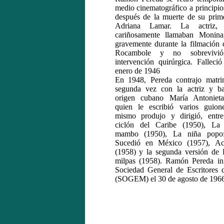
medio cinematográfico a principio
después de la muerte de su prim
Adriana Lamar. La actriz,
cariñosamente llamaban Monina
gravemente durante la filmación d
Rocambole y no sobreviv
intervención quirúrgica. Falleci
enero de 1946
En 1948, Pereda contrajo matri
segunda vez con la actriz y ba
origen cubano María Antoniet
quien le escribió varios guion
mismo produjo y dirigió, entre
ciclón del Caribe (1950), La 
mambo (1950), La niña popof
Sucedió en México (1957), Ac
(1958) y la segunda versión de 
milpas (1958). Ramón Pereda in
Sociedad General de Escritores
(SOGEM) el 30 de agosto de 1966