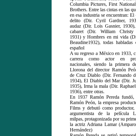
Columbia Pictures, First Nationa
Brothers. Entre las cintas en las qu
en esa industria se encuentran: El
delito (Dir. Cyril Gardner, 19
audaz (Dir. Lois Gasnier, 1930)
cabaret (Dir. William Christy
1931) y Hombres en mi vida (Di
Beaudine1932), todas habladas 
español
A su regreso a México en 1933, c
carrera como actor en prod
nacionales, siendo la primera d
Llorona del director Ramón Peó
de Cruz Diablo (Dir. Fernando d
1934), El Diablo del Mar (Dir. J
1935), Irma la mala (Dir. Raphael 
1936), entre otras.
En 1937 Ramón Pereda fundó, 
Ramón Peón, la empresa product
Films y debutó como productor, 
argumentista de la película L
milpas, protagonizada por su prim
la actriz Adriana Lamar (Amparo
Hernández)
Ramón Pereda se retiró tempora