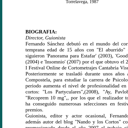
Torrelavega, 1987
BIOGRAFIA:
Director, Guionista
Fernando Sánchez debutó en el mundo del cort
temprana edad de 15 años con "El aburrido" 
siguieron 'Panorama para Estafar' (2003), 'Goo
(2004) e 'Insomnio' (2007) por el que obtuvo el 
I Festival Online de Cortometrajes Cantabria Vis
Posteriormente se trasladó durante unos años 
Compostela, para estudiar la carrera de Psicolo
periodo aumenta el nivel de profesionalidad en 
cortos: "Los Partyculares",(2008), "Ay, Pavlo
"Recoprem 10 mg",, por los que el realizador t
ha conseguido numerosas selecciones en festiv
premios.
Guionista, editor y actor ocasional, Fernan
además autor del blog "Nando y los Cortos" co
promocionado desde el año 2007 el trabajo ci