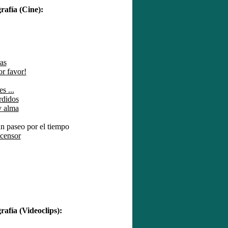
fía (Cine):
as
or favor!
s ...
rdidos
y alma
n paseo por el tiempo
censor
fía (Videoclips):