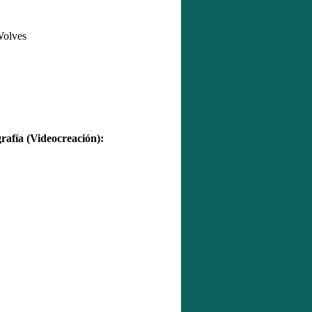
Wolves
fía (Videocreación):