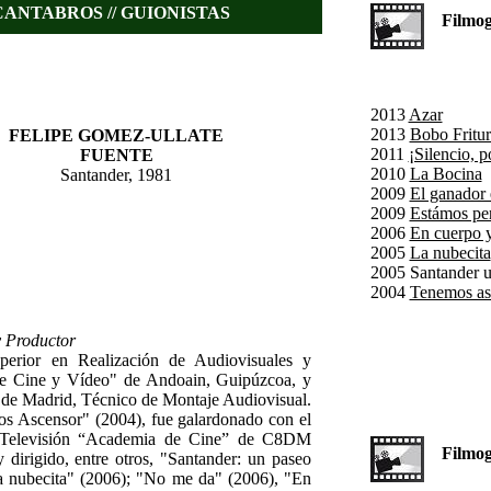
ANTABROS // GUIONISTAS
Filmogra
2013
Azar
2013
Bobo Fritur
FELIPE GOMEZ-ULLATE
2011
¡Silencio, p
FUENTE
2010
La Bocina
Santander, 1981
2009
El ganador e
2009
Estámos pe
2006
En cuerpo 
2005
La nubecita
2005 Santander u
2004
Tenemos as
y Productor
perior en Realización de Audiovisuales y
de Cine y Vídeo" de Andoain, Guipúzcoa, y
 de Madrid, Técnico de Montaje Audiovisual.
os Ascensor" (2004), fue galardonado con el
e Televisión “Academia de Cine” de C8DM
Filmogra
 dirigido, entre otros, "Santander: un paseo
La nubecita" (2006); "No me da" (2006), "En