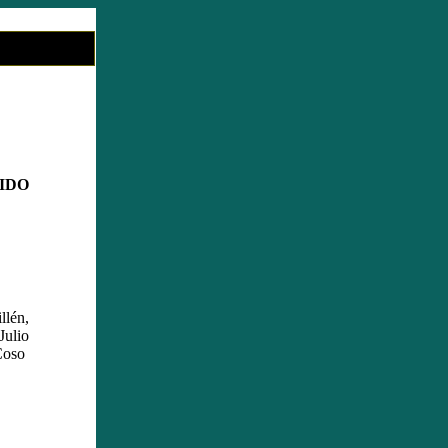
IDO
llén,
Julio
Coso