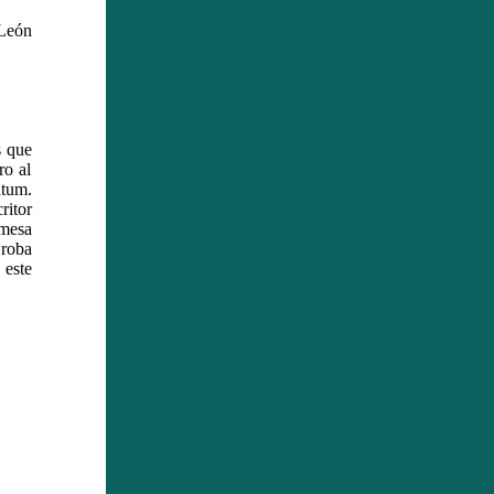
 León
s que
ro al
átum.
ritor
 mesa
 roba
 este