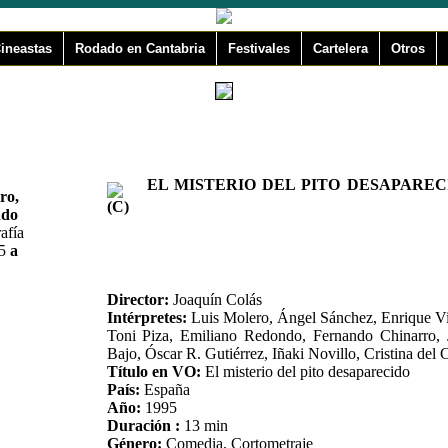
ineastas
Rodado en Cantabria
Festivales
Cartelera
Otros
EL MISTERIO DEL PITO DESAPAREC
ro,
(C)
ndo
afía
5
a
Director:
Joaquín Colás
Intérpretes:
Luis Molero, Ángel Sánchez, Enrique Vi
Toni Piza, Emiliano Redondo, Fernando Chinarro, 
Bajo, Óscar R. Gutiérrez, Iñaki Novillo, Cristina del 
Título en VO:
El misterio del pito desaparecido
País:
España
Año:
1995
Duración :
13 min
Género:
Comedia, Cortometraje