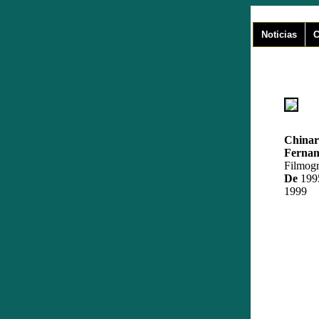
Noticias
C
Chinar
Ferna
Filmogr
De
199
1999