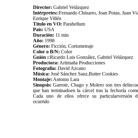
Director:
Gabriel Velázquez
Intérpretes:
:Fernando Chinarro, Joan Potau, Juan Vi
Enrique Villén
Título en VO:
Parabellum
País:
USA
Duración:
11 min
Año:
1998
Género:
Ficción, Cortometraje
Color o B/N:
Color
Guión :
:Ricardo Luis González, Gabriel Velázquez
Productora:
Artimaña Producciones
Fotografía:
David Azcano
Música:
José Sánchez Sanz,Butter Cookies
Montaje:
Antonio Lara
Sinopsis:
Garrote, Chago y Molero son tres delincu
que han terminadoen la cárcel tras la fechoría come
Cada uno de ellos ofrece su particularversión d
ocurrido