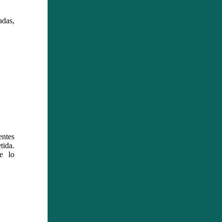
adas,
entes
tida.
e lo