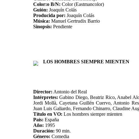
Color:o B/N:
Color (Eastmancolor)
Guión:
Joaquín Colás
Producida por:
Joaquín Colás
Música:
Manuel Gertrudix Barrio
Sinopsis:
Pendiente
LOS HOMBRES SIEMPRE MIENTEN
Director:
Antonio del Real
Intérpretes:
Gabino Diego, Beatriz Rico, Anabel Al
Jordi Mollà, Cayetana Guillén Cuervo, Antonio Res
Juan Luis Galiardo, Fernando Chinarro, Claudine Au
Título en VO:
Los hombres siempre mienten
País:
España
Año:
1995
Duración:
90 min.
Género:
Comedia