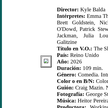
Director:
Kyle Balda
Intérpretes:
Emma Tho
Brett Goldstein, Ni
O'Dowd, Patrick Ste
Jackman, Julia Lou
Galitzine
Título en V.O.:
The Sh
País:
Reino Unido
Año:
2026
Duración:
109 min.
Género:
Comedia. Int
Color o en B/N:
Colo
Guión:
Craig Mazin. 
Fotografía:
George St
Música:
Heitor Pereir
Productora:
Working