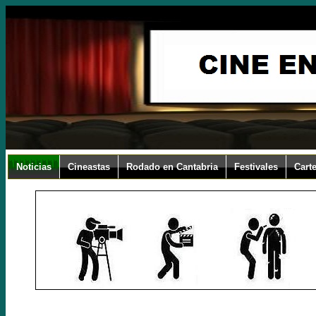
Noticias
Cineastas
Rodado en Cantabria
Festivales
Carte