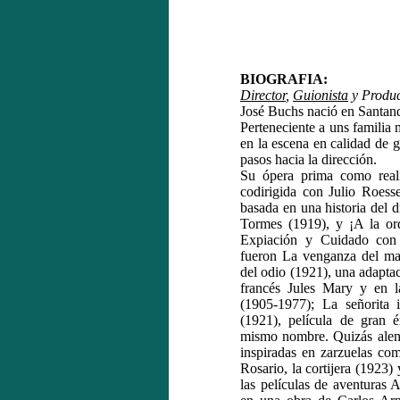
BIOGRAFIA:
Director
,
Guionista
y Produc
José Buchs nació en Santand
Perteneciente a uns familia 
en la escena en calidad de g
pasos hacia la dirección.
Su ópera prima como reali
codirigida con Julio Roesse
basada en una historia del 
Tormes (1919), y ¡A la or
Expiación y Cuidado con l
fueron La venganza del mar
del odio (1921), una adapta
francés Jules Mary y en 
(1905-1977); La señorita 
(1921), película de gran é
mismo nombre. Quizás alenta
inspiradas en zarzuelas co
Rosario, la cortijera (1923
las películas de aventuras 