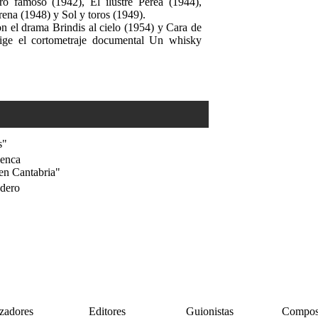
o famoso (1942), El ilustre Perea (1944),
na (1948) y Sol y toros (1949).
on el drama Brindis al cielo (1954) y Cara de
ige el cortometraje documental Un whisky
s"
uenca
en Cantabria"
adero
zadores
Editores
Guionistas
Composi