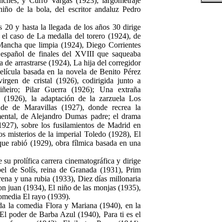
iches; y Curro Vargas (1923), largometraje
niño de la bola, del escritor andaluz Pedro
20 y hasta la llegada de los años 30 dirige
s el caso de La medalla del torero (1924), de
 Mancha que limpia (1924), Diego Corrientes
 español de finales del XVIII que saqueaba
a de arrastrarse (1924), La hija del corregidor
elícula basada en la novela de Benito Pérez
rgen de cristal (1926), codirigida junto a
ñeiro; Pilar Guerra (1926); Una extraña
 (1926), la adaptación de la zarzuela Los
de de Maravillas (1927), donde recrea la
mental, de Alejandro Dumas padre; el drama
1927), sobre los fusilamientos de Madrid en
s misterios de la imperial Toledo (1928), El
 que rabió (1929), obra fílmica basada en una
su prolífica carrera cinematográfica y dirige
el de Solís, reina de Granada (1931), Prim
na y una rubia (1933), Diez días millonaria
n juan (1934), El niño de las monjas (1935),
omedia El rayo (1939).
da la comedia Flora y Mariana (1940), en la
l poder de Barba Azul (1940), Para ti es el