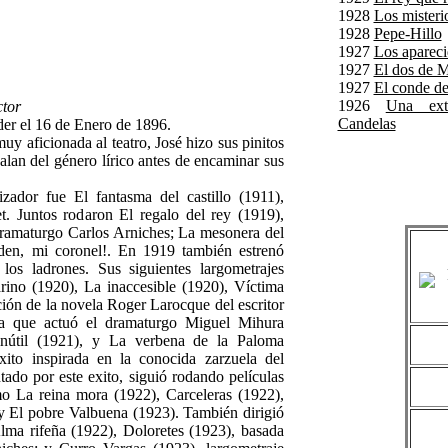
1928
Los misteri
1928
Pepe-Hillo
1927
Los aparec
1927
El dos de 
1927
El conde de
1926
Una ext
tor
Candelas
er el 16 de Enero de 1896.
muy aficionada al teatro, José hizo sus pinitos
alan del género lírico antes de encaminar sus
zador fue El fantasma del castillo (1911),
t. Juntos rodaron El regalo del rey (1919),
dramaturgo Carlos Arniches; La mesonera del
den, mi coronel!. En 1919 también estrenó
os ladrones. Sus siguientes largometrajes
ino (1920), La inaccesible (1920), Víctima
ción de la novela Roger Larocque del escritor
la que actuó el dramaturgo Miguel Mihura
inútil (1921), y La verbena de la Paloma
xito inspirada en la conocida zarzuela del
do por este exito, siguió rodando películas
mo La reina mora (1922), Carceleras (1922),
) y El pobre Valbuena (1923). También dirigió
Alma rifeña (1922), Doloretes (1923), basada