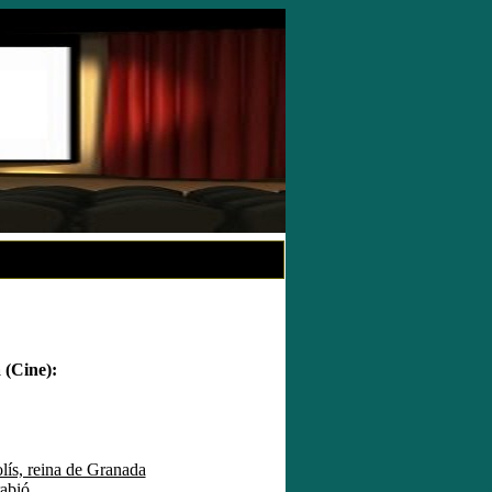
(Cine):
olís, reina de Granada
rabió