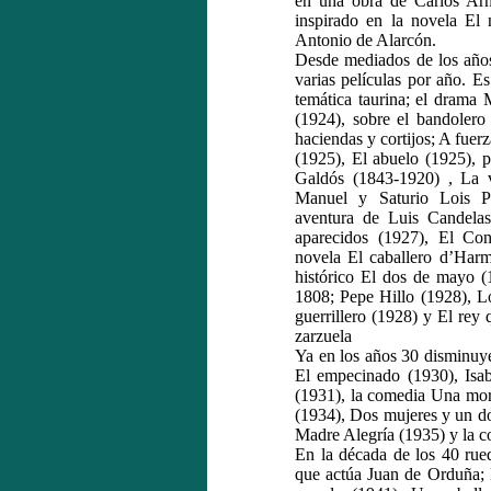
en una obra de Carlos Arn
inspirado en la novela El 
Antonio de Alarcón.
Desde mediados de los años 
varias películas por año. E
temática taurina; el drama
(1924), sobre el bandolero
haciendas y cortijos; A fuerz
(1925), El abuelo (1925), p
Galdós (1843-1920) , La vi
Manuel y Saturio Lois Pi
aventura de Luis Candelas
aparecidos (1927), El Con
novela El caballero d’Har
histórico El dos de mayo (
1808; Pepe Hillo (1928), Lo
guerrillero (1928) y El rey
zarzuela
Ya en los años 30 disminuye 
El empecinado (1930), Isab
(1931), la comedia Una more
(1934), Dos mujeres y un do
Madre Alegría (1935) y la c
En la década de los 40 rue
que actúa Juan de Orduña; E