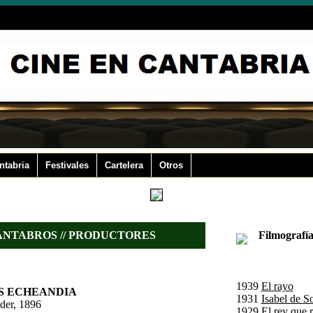
ntabria
Festivales
Cartelera
Otros
ANTABROS // PRODUCTORES
Filmografía 
1939
El rayo
S ECHEANDIA
1931
Isabel de S
der, 1896
1929
El rey que 