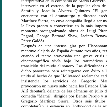
interpretativa en la compañía de María Guerrero,
intervenir en el estreno de la popular obra d
Serafín y Joaquín Álvarez Quintero "El gen
encuentro con el dramaturgo y director escé
Martínez Sierra, en cuya compañía llegó a ser má
la llevó pronto a convertirse en la más importa
momento protagonizando obras de Luigi Piran
Pagnol, George Bernard Shaw, Jacinto Benav
Pérez Galdós.
Después de una intensa gira por Hispanoam
mantuvo alejada de España durante tres años, ret
cuando el teatro atravesaba una grave crisis 
cinematográfica vivía bajo los traumáticos 
transición del mudo al sonoro. Las dificultades 
dicho panorama para reintegrarse con éxito a l
unido al hecho de que Hollywood reclamaba cad
insistencia los servicios de Gregorio Mar
provocaron un nuevo salto hacia los Estados Uni
Allí debutaría delante de las cámaras en julio 
comedia "Mamá", dirigida por Benito Perojo y s
Gregorio Martínez Sierra. Otros seis título
completarían la estancia en Hollywood de la ac