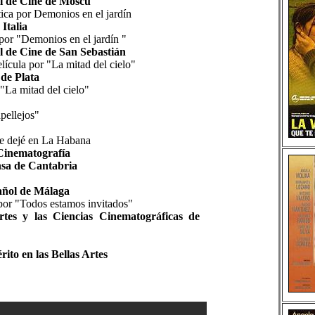
al de Cine de Moscú
ica por Demonios en el jardín
Italia
por "Demonios en el jardín "
l de Cine de San Sebastián
lícula por "La mitad del cielo"
de Plata
"La mitad del cielo"
pellejos"
ue dejé en La Habana
Cinematografía
nsa de Cantabria
añol de Málaga
por "Todos estamos invitados"
tes y las Ciencias Cinematográficas de
ito en las Bellas Artes