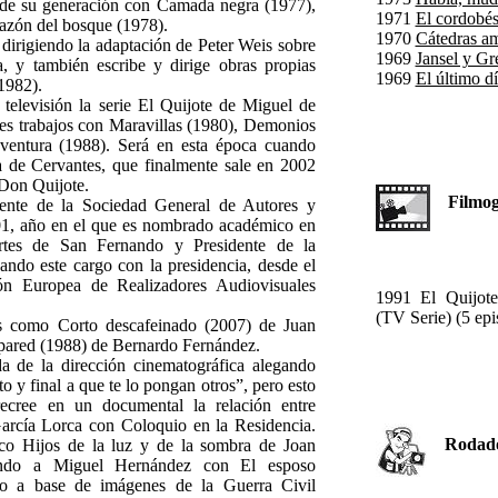
s de su generación con Camada negra (1977),
1971
El cordobé
azón del bosque (1978).
1970
Cátedras a
 dirigiendo la adaptación de Peter Weis sobre
1969
Jansel y Gre
, y también escribe y dirige obras propias
1969
El último d
1982).
televisión la serie El Quijote de Miguel de
res trabajos con Maravillas (1980), Demonios
aventura (1988). Será en esta época cuando
ra de Cervantes, que finalmente sale en 2002
 Don Quijote.
Filmogr
ente de la Sociedad General de Autores y
01, año en el que es nombrado académico en
rtes de San Fernando y Presidente de la
ndo este cargo con la presidencia, desde el
ón Europea de Realizadores Audiovisuales
1991 El Quijot
(TV Serie) (5 epi
as como Corto descafeinado (2007) de Juan
 pared (1988) de Bernardo Fernández.
a de la dirección cinematográfica alegando
 y final a que te lo pongan otros”, pero esto
cree en un documental la relación entre
arcía Lorca con Coloquio en la Residencia.
Rodado 
sco Hijos de la luz y de la sombra de Joan
ando a Miguel Hernández con El esposo
ho a base de imágenes de la Guerra Civil