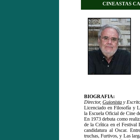
CINEASTAS CA
BIOGRAFIA:
Director,
Guionista
y Escrit
Licenciado en Filosofía y L
la Escuela Oficial de Cine 
En 1973 debuta como realiz
de la Crítica en el Festival
candidatura al Oscar. Ent
truchas, Furtivos, y Las la