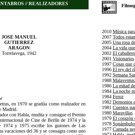
NTABROS // REALIZADORES
Filmogra
2010
Música para
JOSE MANUEL
2007
Todos estam
GUTIERREZ
2005
Una rosa de
ARAGON
2004
La vida que
Torrelavega, 1942
2002
El caballer
2001
Visionarios
1997
Cosas que d
1996
El rey del r
1992
Semana San
1988
Malaventur
1986
La mitad de
1984
La noche m
1984
Feroz
or
1982
Demonios en
etras, en 1970 se gradúa como realizador en
1981
Cuentos pa
de Madrid.
1980
Maravillas
ador con Habla, mudita y consigue el Premio
1979
El corazón 
 Internacional de Cine de Berlín de 1974 y la
1978
Sonámbulo
re 1974 y 1975 escribe los guiones de Las
1977
Camada ne
rgas vacaciones del 36 y se consagra como uno
1973
Habla, mud