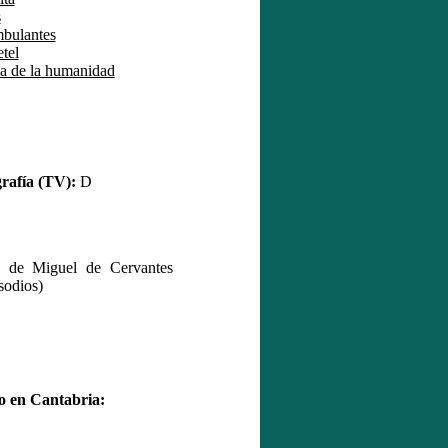
s
mbulantes
tel
ía de la humanidad
afía (TV):
D
e de Miguel de Cervantes
sodios)
en Cantabria: