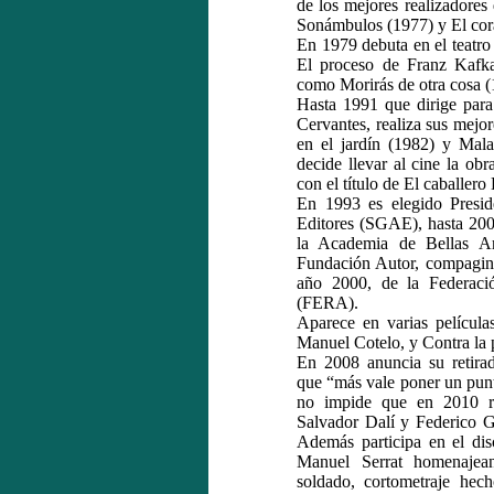
de los mejores realizadore
Sonámbulos (1977) y El cor
En 1979 debuta en el teatro
El proceso de Franz Kafka
como Morirás de otra cosa (
Hasta 1991 que dirige para 
Cervantes, realiza sus mejo
en el jardín (1982) y Mal
decide llevar al cine la ob
con el título de El caballero
En 1993 es elegido Presid
Editores (SGAE), hasta 20
la Academia de Bellas A
Fundación Autor, compagina
año 2000, de la Federaci
(FERA).
Aparece en varias películ
Manuel Cotelo, y Contra la
En 2008 anuncia su retirad
que “más vale poner un punto
no impide que en 2010 re
Salvador Dalí y Federico G
Además participa en el di
Manuel Serrat homenaje
soldado, cortometraje hec