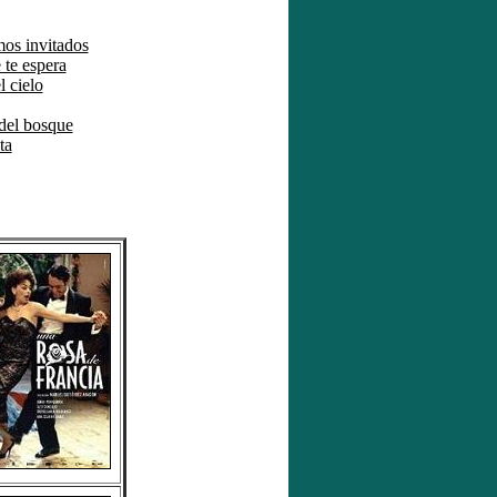
os invitados
 te espera
l cielo
del bosque
ta