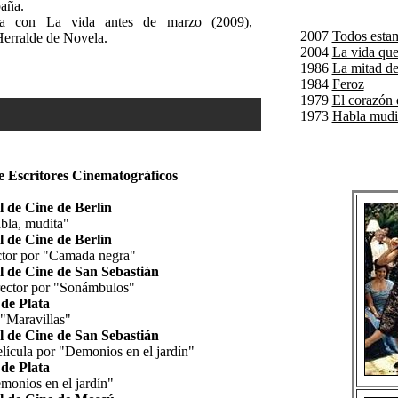
paña.
ta con La vida antes de marzo (2009),
2007
Todos estam
Herralde de Novela.
2004
La vida que
1986
La mitad de
1984
Feroz
1979
El corazón 
1973
Habla mudi
e Escritores Cinematográficos
l de Cine de Berlín
abla, mudita"
l de Cine de Berlín
ector por "Camada negra"
l de Cine de San Sebastián
rector por "Sonámbulos"
de Plata
 "Maravillas"
l de Cine de San Sebastián
lícula por "Demonios en el jardín"
de Plata
monios en el jardín"