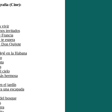
fía (Cine):
 vivir
os invitados
 Francia
 te espera
o Don Quijote
ejé en la Habana
ío
ta
a
l cielo
ás hermosa
 el jardín
ra una escapada
del bosque
s
gra
ita