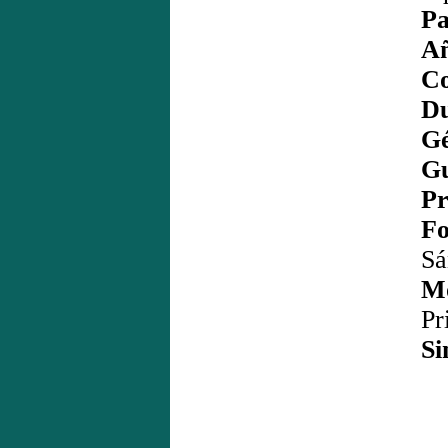
Pa
Añ
Co
Du
Gé
Gu
Pr
Fo
Sá
Mo
Pr
Si