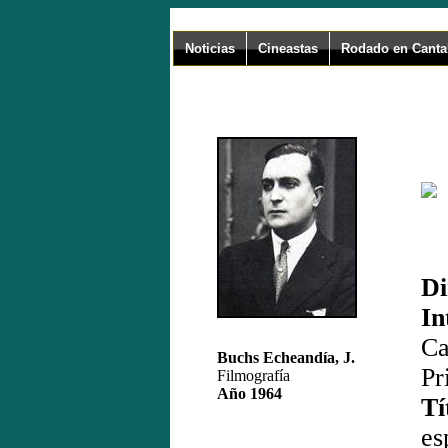
Noticias
Cineastas
Rodado en Canta
U
Di
In
Ca
Buchs Echeandía, J.
Pr
Filmografía
Año 1964
T
es