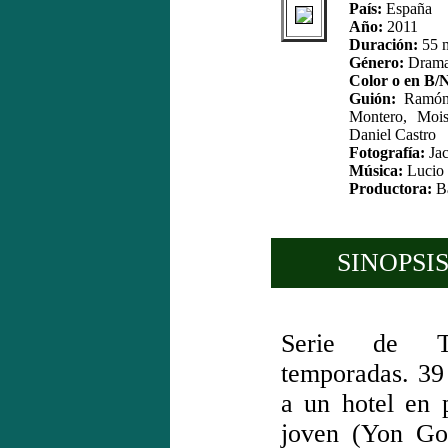
País:
España
Año:
2011
Duración:
55 m
Género:
Drama
Color o en B/
Guión:
Ramón 
Montero, Moi
Daniel Castro
Fotografía:
Jac
Música:
Lucio
Productora:
Ba
SINOPSIS
Serie de T
temporadas. 39
a un hotel en 
joven (Yon Gon