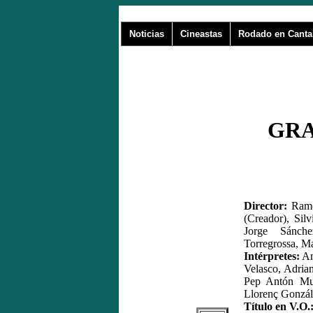
Noticias
Cineastas
Rodado en Canta
GRA
Director:
Ramó
(Creador), Silv
Jorge Sánch
Torregrossa, M
Intérpretes:
Am
Velasco, Adria
Pep Antón Muñ
Llorenç Gonzál
Título en V.O.