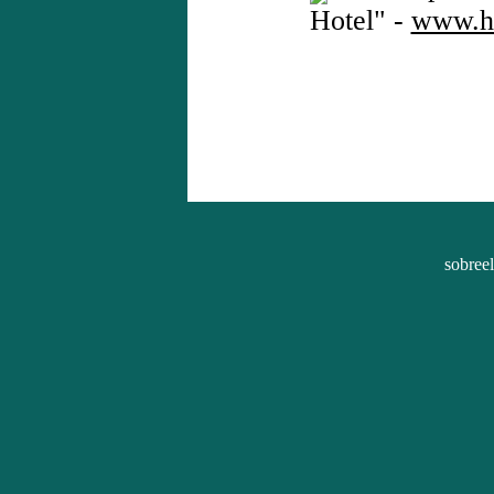
Hotel" -
www.h
sobree