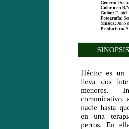
Género:
Drama
Color o en B/
Guión:
Daniel 
Fotografía:
Ser
Música:
Julio d
Productora:
At
SINOPSIS
Héctor es un 
lleva dos int
menores. I
comunicativo, 
nadie hasta qu
en una terapi
perros. En ell