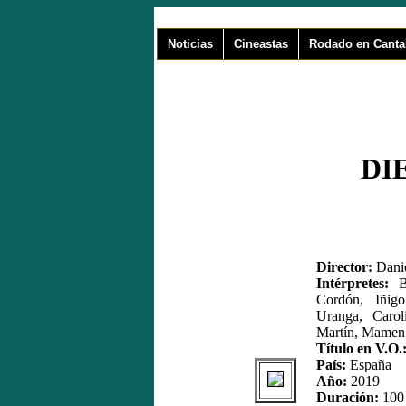
Noticias
Cineastas
Rodado en Canta
DI
Director:
Danie
Intérpretes:
Bi
Cordón, Iñig
Uranga, Carol
Martín, Mamen
Título en V.O.
País:
España
Año:
2019
Duración:
100 