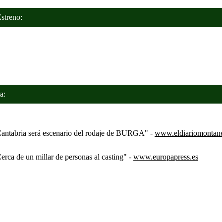
treno:
a:
tabria será escenario del rodaje de BURGA" -
www.eldiariomontane
ca de un millar de personas al casting" -
www.europapress.es