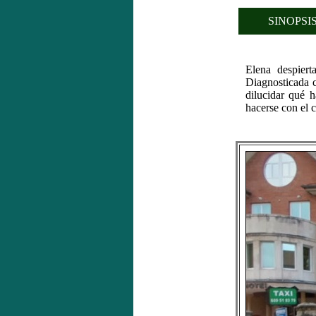
SINOPSIS
Elena despier
Diagnosticada c
dilucidar qué 
hacerse con el 