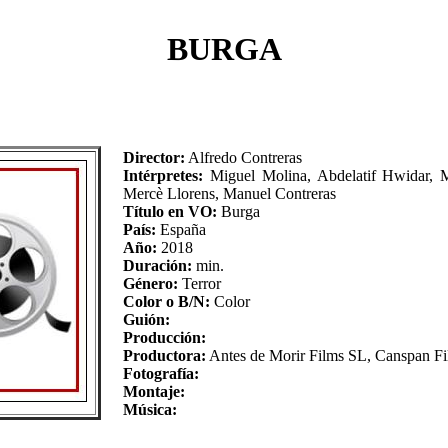
BURGA
Director:
Alfredo Contreras
Intérpretes:
Miguel Molina, Abdelatif Hwidar, M
Mercè Llorens, Manuel Contreras
Título en VO:
Burga
País:
España
Año:
2018
Duración:
min.
Género:
Terror
Color o B/N:
Color
Guión:
Producción:
Productora:
Antes de Morir Films SL, Canspan Fi
Fotografía:
Montaje:
Música: