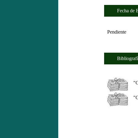
Fecha de Es
Pendiente
Bibliografí
"Can
"Cer