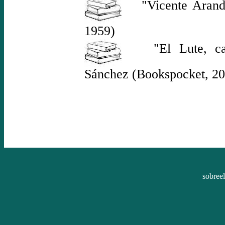
"Vicente Aranda"
1959)
"El Lute, camin
Sánchez (Bookspocket, 20
sobree