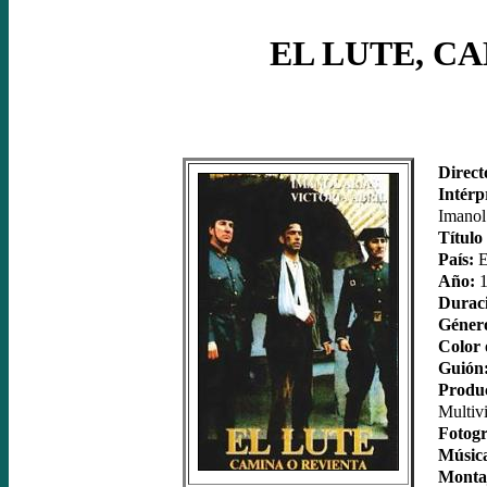
EL LUTE, C
Direct
Intérp
Imanol 
Título
País:
E
Año:
1
Durac
Géner
Color 
Guión
Produc
Multiv
Fotogr
Músic
Monta