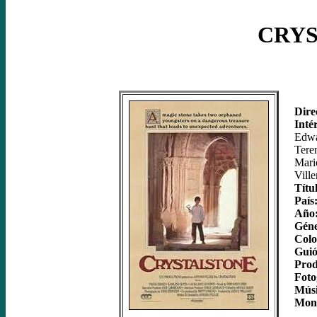
CRY
Dire
Inté
Edwa
Tere
Mari
Ville
Títu
País
Año
Géne
Colo
Gui
Prod
Foto
Músi
Mont