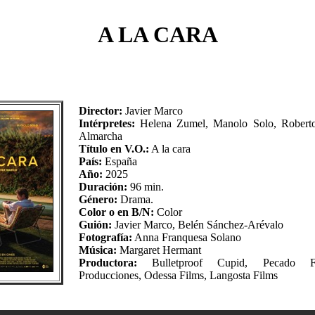
A LA CARA
Director:
Javier Marco
Intérpretes:
Helena Zumel, Manolo Solo, Robert
Almarcha
Título en V.O.:
A la cara
País:
España
Año:
2025
Duración:
96 min.
Género:
Drama.
Color o en B/N:
Color
Guión:
Javier Marco, Belén Sánchez-Arévalo
Fotografía:
Anna Franquesa Solano
Música:
Margaret Hermant
Productora:
Bulletproof Cupid, Pecado F
Producciones, Odessa Films, Langosta Films