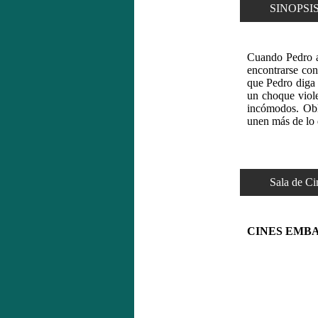
SINOPSIS
Cuando Pedro ab
encontrarse con
que Pedro diga 
un choque viol
incómodos. Obl
unen más de lo 
Sala de Cin
CINES EMB