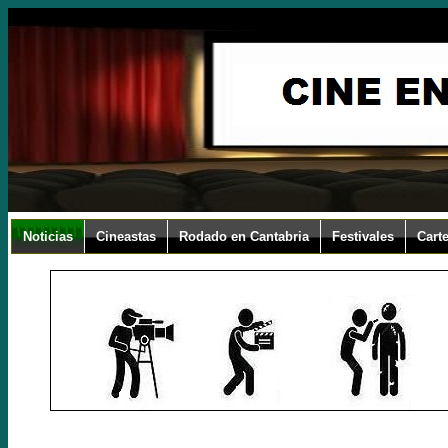
Noticias
Cineastas
Rodado en Cantabria
Festivales
Carte