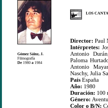
LOS CANTA
Director:
Paul 
Intérpretes:
Jos
Antonio Durán
Gómez Sáinz, J.
Filmografía
Paloma Hurtado
De
1980
a
1984
Antonio Mayan
Naschy, Julia S
País
España
Año:
1980
Duración:
100 
Género:
Aventur
Color o B/N:
Co