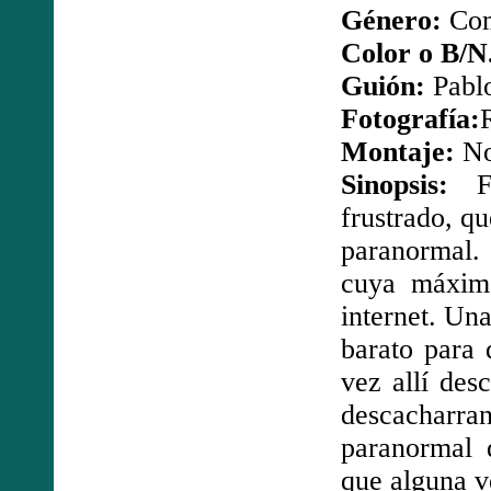
Género:
Com
Color o B/N
Guión:
Pablo
Fotografía:
Montaje:
No
Sinopsis:
Fa
frustrado, q
paranormal.
cuya máxim
internet. Una
barato para 
vez allí des
descachar
paranormal q
que alguna v