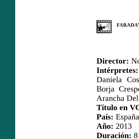
FARADA
Director:
No
Intérprete
Daniela Cos
Borja Cres
Arancha Del 
Título en V
País:
Españ
Año:
2013
Duración:
8