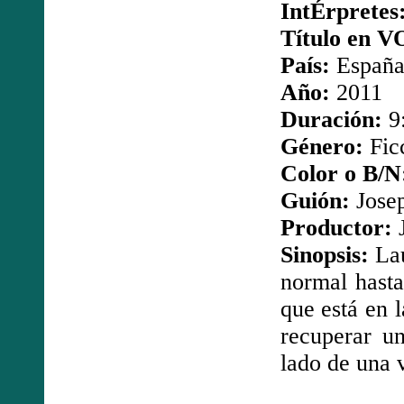
IntÉrpretes
Título en V
País:
Españ
Año:
2011
Duración:
9
Género:
Ficc
Color o B/N
Guión:
Josep
Productor:
J
Sinopsis:
Lau
normal hasta
que está en l
recuperar un
lado de una v