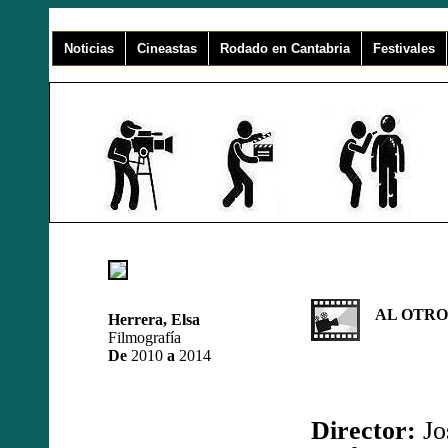
Noticias
Cineastas
Rodado en Cantabria
Festivales
AL OTRO 
Herrera, Elsa
Filmografía
De
2010
a
2014
Director:
Jo